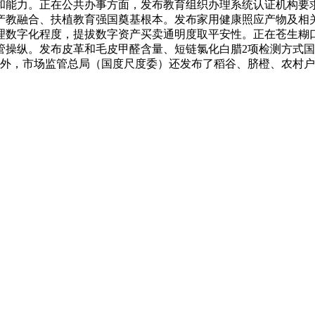
和能力。正在公共办事方面，发布教育组织办理系统认证机构要求
产教融合、扶植教育强国奠基根本。发布家用健康照应产物及相
理数字化程度，提拔数字资产买卖通明度取平安性。正在苍生糊
管操纵。发布皮革和毛皮甲醛含量、短链氯化白腊2项检测方式
此外，市场监管总局（国度尺度委）还发布了稻谷、脐橙、农村