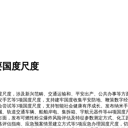
要国度尺度
尺度，涉及新兴范畴、交通运输和、平安出产、公共办事等方面
安手艺等5项国度尺度，支持建牢国度收集平安防地、鞭策数字经
会尝试等3项国度尺度，支持智能社会健康有序成长。发布纳米手
械、轨道交通车辆、船舶岸电、集拆箱、宇航元器件等44项国度
产方面，发布可燃性粉尘爆炸风险评估及特征参数测定方式、化工
评估指南、应急预案情景建立方式等5项应急办理国度尺度，切