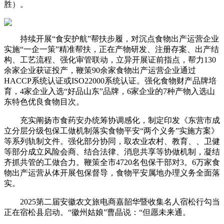
胜）。
持续开展“食安护航”帮扶步履，对沉点食物出产运营企业
实施“一企一策”精准帮扶，正在产物研发、注册存案、出产结
构、工艺流程、强化审管联动，立异开展证前指点，帮力130
余家企业获证投产，鞭策90余家食物出产运营企业通过
HACCP系统认证或ISO22000系统认证。强化食物财产品牌培
育，4家企业入选“好品山东”品牌，6家企业的7种产物入选山
东特色优良食物目次。
充实阐扬市食药安办统筹协调感化，制定印发《东营市成
立分层分级包保工做机制落实食物平安“两个义务”实施方案》
等系列轨制文件。强化部分协同，取农业农村、教育、、卫健
等部分成立风险会商、结合法律、消息共享等协做机制，凝结
齐抓共管的工做合力。鞭策全市4720名包保干部对3。6万家食
物出产运营从体开展包保督导，食物平安属地办理义务全面落
实。
2025第二届安徽农文旅电商嘉韶华暨收集名人宿松行勾当
正在宿松县启动。“徽州姑娘”曹晶说：“但愿未来通。