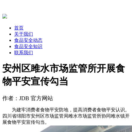
首页
关于我们
食品安全动态
食品安全知识
联系我们
安州区雎水市场监管所开展食
物平安宣传勾当
作者：JDB 官方网站
为建牢消费者食物平安防地，提高消费者食物平安认识。
四川省绵阳市安州区市场监管局雎水市场监管所协同雎水镇开
展食物平安宣传勾当。