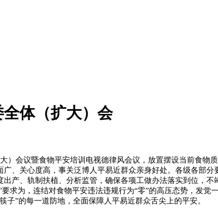
委全体（扩大）会
扩大）会议暨食物平安培训电视德律风会议，放置摆设当前食物
面广、关心度高，事关泛博人平易近群众亲身好处。各级各部分
度出产、轨制扶植、分析监管，确保各项工做办法落实到位，不
严”要求为，连结对食物平安违法违规行为“零”的高压态势，发
筷子”的每一道防地，全面保障人平易近群众舌尖上的平安。