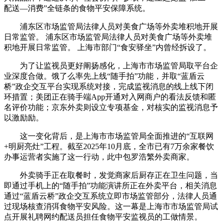
配送—消费”全链条的食物平安保障系统。
浦东区市场监管局法律人员对美食广场等外卖堆积地开展
日常监管。 浦东区市场监管局法律人员对美食广场等外卖堆
积地开展日常监管。 上海市部门“食安驿坐”内曾经拆设了。
为了让监视员更好阐扬感化，上海市市场监管局取平台企
业深度合做。饿了么率先上线“随手拍”功能，并取“蓝盾云
桥”政企交互平台实现系统对接，完成监视消息的线上线下闭
环措置；美团正在骑手端App开通对入网商户的看法反馈和匿
名评价功能；京东外卖则设立专项基金，对核实的监视消息予
以激励励。
这一变化背后，是上海市市场监管局全面推进的“互联网
+明厨亮灶”工程。截至2025年10月底，全市已有7万余家餐饮
办事运营者实施了这一行动，此中包罗浩繁外卖商家。
外卖骑手正在取餐时，发觉商家后厨存正在卫生问题，当
即通过手机上的“随手拍”功能演讲所正在外卖平台，相关消息
通过“蓝盾云桥”政企交互系统立即市场监管部分，法律人员通
过现场核查消弭食物平安风险。这一幕是上海市市场监管局试
点开展礼聘网约配送员担任食物平安监视员的工做情景。