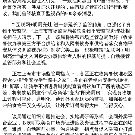
场监管局相关担任人引见，“一般性问题由商户自行整改，平
台督促落实；涉及违法违规的，由市场监管部分进行行政整
改。我们曾经核查了监视员的900余条消息。”！
“‘互联网+明厨亮灶’进一步延长了监管触角，也强化了食
物平安监视。”上海市市场监管局餐饮食物平安监视办理处相
关担任人暗示，下一步，该局将协帮市场监管总局做好《收集
餐饮办事第三方平台供给者和入网餐饮办事供给者落实食物平
安从体义务监视办理》制定完美工做，积极鞭策“互联网＋明
厨亮灶”做为入网餐饮办事供给者入驻的根基前提，自动接管
监管部分和社会监视。
正在上海市市场监管局指点下，各区正在收集餐饮堆积区
摸索扶植“食安驿坐”“骑手之家”，并正在驿坐内安拆“明厨亮
灶”屏幕，让骑手不消进后厨就能查看餐饮加工厂所的动态环
境，将餐饮后厨这个“现蔽角落”变为“阳光厨房”，实现食物加
工过程可视化、通明化，通过外卖配送员的监视，加强餐饮商
户的食物平安义务认识，让外卖订餐看得大白、吃得安心。
该局通过组织专题推进会、实地调研等形式，会同外卖平
台企业，多次听取美食广场办证进度及办证过程中存正在的堵
点、难点，自动跨前办事、沟通协调，指点督促入驻商户打点