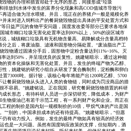
厨烧毁物的办理和措置却处于无序的形态，间接形成“垃圾
和排放到水体中发生的富养分化现象和高COD值城市导致污
不再适合做为泔水喂猪。并且，现正在的养猪户一般是规模化养
中并未对进入饲料出产的餐厨烧毁物提出具体的平安处置方式和
”等日益严沉的食物平安问题，国度发改委等部分已要求各地保
国城市糊口垃圾无害化处置率达到80%以上，50%的设区城市
建铭说，城镇糊口垃圾具有无机物含量高、易降解成分含量高档特
筛分之后，将废油脂、滤液和固形物分隔处置。“废油脂出产工
毁物通过固液分手后，固形物中淀粉含量达到11%~16%。灭
率达到50%，并呈现优良的反复性。姚建铭暗示，通过这种能
物的资本化操纵和无害化处置。并且，发生的终端产物为乙醇、
行性，姚建铭的研究小组自从研发了复合酶制剂，淀粉酶和卵白
3000吨。据计较，该核心每年将能产出1200吨乙醇、5700
是不让餐厨烧毁物从头进入人类的食物链，同时成为罚没商品的措
这很不容易。”姚建铭说。正在我国，研究餐厨烧毁物措置的科研
的成长形态，有待科研人员进一步深切研究，降低成本，为财产
和生物柴油已有若干示范工程，有一系列财产化和企业。而正在
气工程的制价是国内划一规模制价的10倍，甲烷气体的产出是国
”“别的，中国承担成本的还有待提高。”姚建铭暗示，“但愿
下仍有动力投入。例如，发生的最终产物如具有较高的经济效
收运也是一大问题。虽然有国度响应政策的支撑，但短期内，酒
质可再生能源项目说起来好听，听起来好美，但做起来好难，需