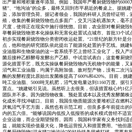
出产量和堆积量逐年添加。例如，我国年产餐厨烧毁物约6000
猪”、“地沟油”的众多，最终又回到市平易近的餐桌上。据姚
染，添加管理负荷。据记者领会，我国的科研人员曾经证明，
殖，收集的餐厨烧毁物也点多面广，交叉污染机遇加大，毫不
尺度，使得正在现实中施行很恍惚。目前，农业部对餐厨烧毁物
举餐厨烧毁物资本化操纵和无害化处置试点城市。首批33个试点
初步实现餐厨烧毁物分类密闭收运处置。“21世纪的新方针是
点，他和他的研究团队依此提出了能源化处置的手艺线。姚建
业油脂和生物柴油的这一套系统手艺上曾经工业化了，投入产出
菌后接种乙醇酵母发酵出产乙醇。中试尝试表白，这套餐厨烧毁
源化措置手艺，既充实操纵餐厨烧毁物内无机物中的能量，又
沼气和工业油脂，均属于高附加值、敌对型产物，没有二次污
酶的发酵程度比原始出发菌株提高了600%和420%。目前，姚建
吨工业油脂、5000吨无机肥，沼气发电量达到1160万度
置点。”姚建铭引见说。虽然听上去很美，但该措置核心约1亿
团队并不多。因为烧毁物收集、预处置成本以及优秀发酵菌株
化成长寻找冲破口。目前，我国生物质能源次要堆积正在燃料
厌氧沼气手艺方面，虽然也有示范工程，但良多多年前提出的问
内的五六倍。“能够说国内低投入低报答的成长模式曾经不适宜
企业运做，而企业期望报答。因而，我国科学家有义务找到适
益，就能实现价值最大化，降低运营投入和措置费用。”他但
店餐厨烧毁物“泔水猪”“地沟油”的好处链条很难打破，需要