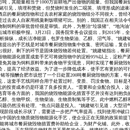
万吨，其能量相当于1000万亩耕地产出做物的能量。但我国餐
建铭引见，填埋和焚烧，但焚烧时发生的二噁英、填埋形成的滤液
酒店的餐厨烧毁物和过去农村家庭的烧毁物组分不同很大，曾经
是过去农人自家用残羹剩饭喂猪可比。别的，我国正在相关法令
制饲料的审批曾经很是审慎。此外，为整治“垃圾猪”、“地沟油
城市积极申报。3月23日，国务院常务会议提出，到2015年，全
分析操纵，成长洁净能源，包罗生物柴油、乙醇、沼气等。”姚
铭提出的手艺线是对城市餐厨烧毁物集中收集、密闭运输，复合
很好。剩下的环节是固体烧毁物若何处置。”姚建铭指出，餐厨烧
物能源化措置成套手艺可将烧毁物中的淀粉95%以上，淀粉产酒
避免其做为饲料原料带来的食物平安现患，同时实现了餐厨烧毁
染，提高了经济效益。为了进一步降低成本，使手艺有更好的可
铭等报酬合肥市设想了一个日处置200吨餐厨烧毁物的方案，年处置7
。据引见，这套手艺线同样合用于处置过时、变质、罚没食物。目标
元的投资成本仍是吓退了良多投资人。“需要和企业配合投入，
选育等各方面的，我国的烧毁物能源化措置手艺并没有达到抱负
乙醇、生物甲烷、生物柴油、生物质制氢等手艺。此中燃料乙醇
题仍然没有处理。“焦点问题是投入。”姚建铭引见道，大型沼
现阶段成长示状了，需要进一步把产气率提高，找到使用冲破口。
合中国的生物质烧毁物能源化手艺，使企业正在无限的政策前提
愿能将城市餐厨烧毁物措置费补助给企业，为财产化铺。此外，
有所做为。正在我国生物财产并不景气的今天，姚建铭说：“生物