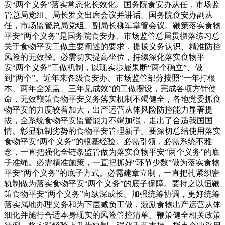
安“两个义务”落实常态化长效化。国务院食安办从任，市场监
管总局党组、局长罗文出席会议并讲话。国务院食安办副从
任，市场监管总局党组、副局长柳军掌管会议。鞭策落实食物
平安“两个义务”是国务院食安办、市场监管总局贯彻落练习总
关于食物平安工做主要阐述的要求，提拔义务认识、精准防控
风险的无效径。必需切实提高坐位，持续深化落实食物平
安“两个义务”工做机制，以现实步履果断“两个确立”、做
到“两个”。近年来各级食安办、市场监管部分按照“一年打根
本、两年全笼盖、三年见成效”的工做摆设，完成各项方针使
命，无效鞭策食物平安义务落实机制不竭健全，各地党委抓食
物平安的力度较着加大，出产运营从体风险防控能力显著提
拔，全系统食物平安监管能力不竭加强，走出了合适我国国
情、彰显轨制劣势的食物平安管理新子。要深切总结使用落实
食物平安“两个义务”的根基经验。必需引领，必需系统不雅
念，一直把强化全链条监管做为落实食物平安“两个义务”的底
子准绳。必需精准施策，一直把抓好“环节少数”做为落实食物
平安“两个义务”的底子方式。必需建章立制，一直把扎紧织密
轨制做为落实食物平安“两个义务”的底子保障。要持之以恒鞭
策食物平安“两个义务”向纵深成长。加强统筹协调，更好统筹
落实属地办理义务和为下层减负工做，激励食物出产运营从体
细化并施行合适本身现实的风险管控清单。鞭策健全相关政策