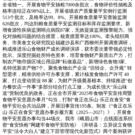
全省独一。开展食物平安抽检7000余批次，食物评价性抽检及
格率连结正在98%以上。开展省级农产质量量平安例行监测
513个批次，及格率达99。8%。开展粮食质量平安查验监测
626批次，均达到粮食质量平安监测目标和库存监测要求。新
增食源性疾病监测哨点病院87家，无效提拔监测预警能力。强
化对抽检问题的结合措置，核查措置率达100%。牵头组织商
务、市美食文化研究院赴福建沙县和广西柳州开展调查调研，
构成推进乐山食物财产成长调研演讲，获市委次要带领必定性
批示。深度挖掘处所特色资本，培育食物财产新质出产力，打
制农产物市级区域公用品牌“耘做嘉品”，新增绿色食物3家、
名特优新农产物7个。聚焦食物出产企业 “坊转企、企升规” 转
型需求，精准供给许可办事支撑，累计核发食物出产许可 40
家、打点变动营业 88 家，为财产升级奠基根本。持续推进“创
办餐饮店一件事”多部分结合打点工做，为成长强大“乐山味
道”营制优良的政务。正在全市开展“2025年食物平安宣传周暨
食物平安意愿办事月”勾当，打制“食正在乐山·乐正在食安”食
物平安社会共治品牌，开展旧事宣传195条。制发《“食正在乐
山·乐正在食安”意愿办事步履方案（2025—2027）》，开展食
物平安意愿办事勾当44场次。我市《峨眉山市：点线面连系织
密“食安快检”网建牢食物平安防地》《井研县：立异设立食物
平安“法令大白人”建立下层管理现代化新范式》两个案例获评