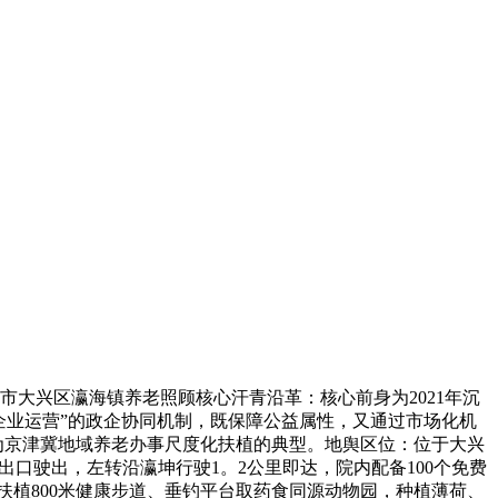
市大兴区瀛海镇养老照顾核心汗青沿革：核心前身为2021年沉
企业运营”的政企协同机制，既保障公益属性，又通过市场化机
成为京津冀地域养老办事尺度化扶植的典型。地舆区位：位于大兴
出口驶出，左转沿瀛坤行驶1。2公里即达，院内配备100个免费
扶植800米健康步道、垂钓平台取药食同源动物园，种植薄荷、