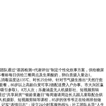
团队通过“基因检测+代谢评估”制定个性化炊事方案，供给糖尿
本餐标每日供给三餐两点及生果酸奶，卵白质摄入量达1。
消毒温度达135℃、时长25分钟。针对节气摄生推出“天然疗愈
特惠套餐，80岁以上高龄白叟可享2德配送费入户办事。市大兴区瀛
均吸引参取1。8万人次；乐趣涵盖无人机摄影社、短视频剪辑
通过“共享厨房”“银龄童趣日”每周邀请周边长儿园儿童取配合烘
人机摄影、短视频剪辑等课程，85岁的张爷爷正在绘画班创做
记实“表情日志”；设立24小时客服热线%；社工团队从导“人生