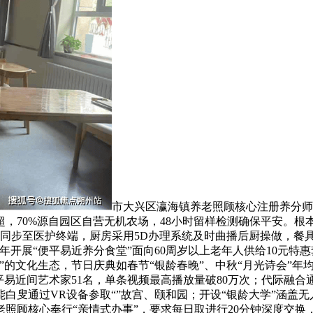
市大兴区瀛海镇养老照顾核心注册养分师
超，70%源自园区自营无机农场，48小时留样检测确保平安。根
入并同步至医护终端，厨房采用5D办理系统及时曲播后厨操做，餐具
5年开展“便平易近养分食堂”面向60周岁以上老年人供给10元
”的文化生态，节日庆典如春节“银龄春晚”、中秋“月光诗会”年
掘平易近间艺术家51名，单条视频最高播放量破80万次；代际融合
白叟通过VR设备参取“”故宫、颐和园；开设“银龄大学”涵盖无
顾核心奉行“亲情式办事”，要求每日取进行20分钟深度交换，