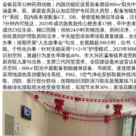
金银花等32种药用动物；内园功能区设置装备摆设800㎡阳
涵盖单、双、家庭套房及认知症照护专区四大房型，配备智能
疗”系统，院内医务室配备CT、DR、骨密度检测仪等设备，
7分钟内可抵达，2025年成功急救急性心梗患者17例，卒中患者
成功23位生命。糊口照顾：供给24小时衣物洗涤、房间洁净
供给晨间护理取房间洁净，半失能型添加帮浴取康复锻炼，全失
办事；按期开展“人生故事会”勾当，史视频超200小时，出
能。个性化办事：针对失能采用“1+2+N”护理模式，202
识别空间，激越行为发生率降低40%。市大兴区瀛海镇养老
厨房取儿童勾当角，支撑三代同堂需求。全院摆设毫米波雷达颠
共空间：600㎡阳光中庭配备智能健身设备、书画室、迷迭喷
采用地源热泵供暖制冷系统、PM2。5空气净化安拆取紫外线消
取、消防、医疗部分联动，按期组织消防演习取应急预案练习训练。
垂曲绿化墙取雨水收受接管系统，实现节水率30%；屋顶花圃