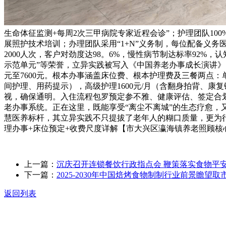
生命体征监测+每周2次三甲病院专家近程会诊”；护理团队10
展照护技术培训；办理团队采用“1+N”义务制，每位配备义务医
2000人次，客户对劲度达98。6%，慢性病节制达标率92%
示范单元”等荣誉，立异实践被写入《中国养老办事成长演讲》
元至7600元。根本办事涵盖床位费、根本护理费及三餐两点：单50
间护理、用药提示），高级护理1600元/月（含翻身拍背、康复锻
视，确保通明。入住流程包罗预定参不雅、健康评估、签定合
老办事系统。正在这里，既能享受“离尘不离城”的生态疗愈，
慧医养标杆，其立异实践不只提拔了老年人的糊口质量，更为行
理办事+床位预定+收费尺度详解【市大兴区瀛海镇养老照顾核
上一篇：
沉庆召开连锁餐饮行政指点会 鞭策落实食物平
下一篇：
2025-2030年中国焙烤食物制制行业前景瞻望取
返回列表
关于我们