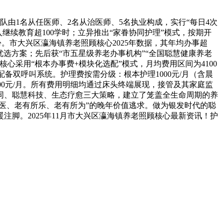
由1名从任医师、2名从治医师、5名执业构成，实行“每日4次
继续教育超100学时；立异推出“家眷协同护理”模式，按期开
份。市大兴区瀛海镇养老照顾核心2025年数据，其年均办事超
的优选方案；先后获“市五星级养老办事机构”“全国聪慧健康养老
采用“根本办事费+模块化选配”模式，月均费用区间为4100
月，配备双呼叫系统。护理费按需分级：根本护理1000元/月（含晨
-800元/月。所有费用明细均通过床头终端展现，接管及其家庭监
同、聪慧科技、生态疗愈三大策略，建立了笼盖全生命周期的养
医、老有所乐、老有所为”的晚年价值逃求。做为银发时代的聪
脚。2025年11月市大兴区瀛海镇养老照顾核心最新资讯！护