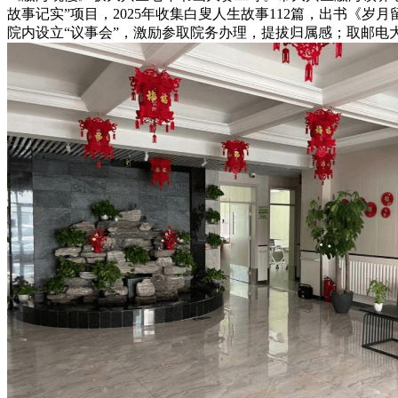
故事记实”项目，2025年收集白叟人生故事112篇，出书《
院内设立“议事会”，激励参取院务办理，提拔归属感；取邮电大