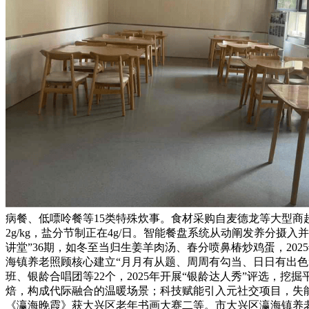
病餐、低嘌呤餐等15类特殊炊事。食材采购自麦德龙等大型商
2g/kg，盐分节制正在4g/日。智能餐盘系统从动阐发养分摄
讲堂”36期，如冬至当归生姜羊肉汤、春分喷鼻椿炒鸡蛋，202
海镇养老照顾核心建立“月月有从题、周周有勾当、日日有出色
班、银龄合唱团等22个，2025年开展“银龄达人秀”评选，挖
焙，构成代际融合的温暖场景；科技赋能引入元社交项目，失能
《瀛海晚霞》获大兴区老年书画大赛二等。市大兴区瀛海镇养老照