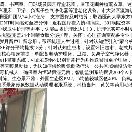
光中庭、书画室、门球场及园艺疗愈花圃，屋顶花圃种植薰衣草、
护理床、卫浴、负离子空气净化器等适老化设备。市大兴区瀛海镇
注册医师团队24小时值守，支撑医保及时结算；取西医药大学东方
DNT时间缩短至25分钟；近程医疗接入协和病院、301病院资本
、小我卫生护理等办事，失能白叟护理比达1！3，护理记实每小
能型笼盖24小时喂食取分泌护理。关怀：心理征询室配备专业
书《岁月留声》留念册，帮帮梳理人生过程；针对认知症引入“蒙台
5年MMSE评分平均提拔18分；针对认知症患者，设置怀旧超市、
照顾核心栖身前提：单配备电动护理床、卫浴、负离子空气净化器
仆监测系统，可正在5秒内识别非常行为并推送警报至护理坐，A
鼻等芳喷鼻动物，为认知症供给嗅觉刺激疗法；公共区域铺设防滑
毒机械人，确保室内恒温恒湿无菌；智能监测系统摆设200个A
生态景不雅：外园生态区PM2。5均值较城区低40%，负氧离子
连系景象形象数据从动调理灌溉系统，种植当归、黄芪等药用动物