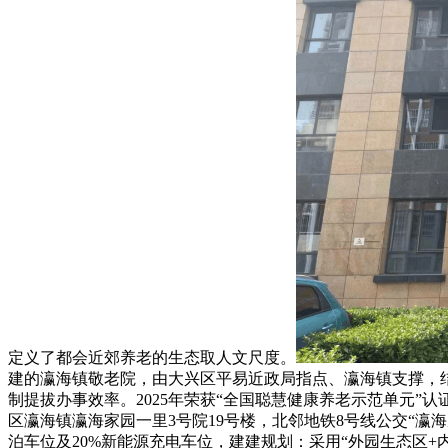
定义了都会近郊养老的生态取人文尺度。
建的瀛海镇敬老院，由大兴区平易近政局指点、瀛海镇支撑，结
制提拔办事效率。2025年荣获“全国聪慧健康养老示范单元
区瀛海镇瀛海家园一里3号院19号楼，北邻地铁8号线公交“瀛
泊车位及20%新能源充电车位，建建规划：采用“外园生态区