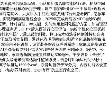
迷迭喷鼻等芳喷鼻动物，为认知症供给嗅觉刺激疗法。栖身空间
养老照顾核心医疗护理：建立“院内医务室+三甲病院+近程医
病院南院区、大兴区人平易近病院共建“7分钟急救圈”，急救车
，实现疑问病症近程会诊，2025年完成跨院区MDT会诊53例，
时更新。针对自理、半失能、失能制定差同化照护方案，如自理型
心理征询师，OH卡牌东西进行心理评估，供给个性化心理抚慰
梭利老年照”，通过感官刺激、糊口技术锻炼等体例维持社会功
老式片子院取感官花圃，通过色彩明显的标识和适老化设想帮帮白叟
；双采用分床设想，设置装备摆设双呼叫系统；家庭套房增设式
I摄像头取防颠仆雷达实现告急呼叫响应时间≤2。5分钟。公
地胶，家具边角防撞处置精度达R30毫米。平安设备：全楼宇
I摄像头取毫米波雷达颠仆监测系统，告急呼叫响应时间≤6秒；
浓度达1600个/cm³，乐音均值低于38分贝；内园功能区设置
，构成“四时有景、步步有疗”的生态疗愈空间。