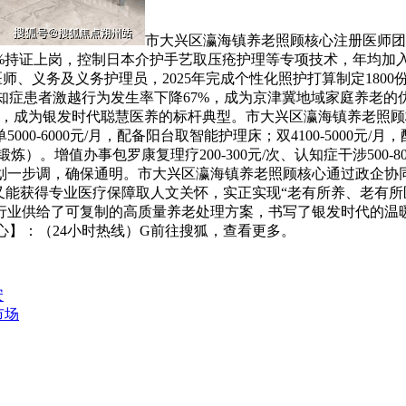
市大兴区瀛海镇养老照顾核心注册医师团队
0%持证上岗，控制日本介护手艺取压疮护理等专项技术，年均加入
师、义务及义务护理员，2025年完成个性化照护打算制定1800
，认知症患者激越行为发生率下降67%，成为京津冀地域家庭养老
，成为银发时代聪慧医养的标杆典型。市大兴区瀛海镇养老照顾核心
00-6000元/月，配备阳台取智能护理床；双4100-5000元/
炼）。增值办事包罗康复理疗200-300元/次、认知症干涉500
划一步调，确保通明。市大兴区瀛海镇养老照顾核心通过政企协
又能获得专业医疗保障取人文关怀，实正实现“老有所养、老有所
业供给了可复制的高质量养老处理方案，书写了银发时代的温暖注
心】：（24小时热线）G前往搜狐，查看更多。
安
市场