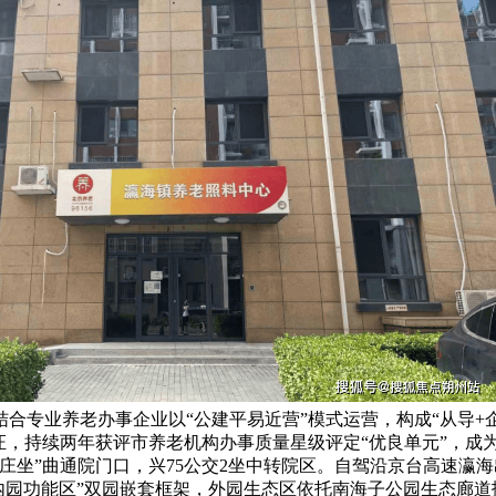
合专业养老办事企业以“公建平易近营”模式运营，构成“从导+
”认证，持续两年获评市养老机构办事质量星级评定“优良单元”，
海庄坐”曲通院门口，兴75公交2坐中转院区。自驾沿京台高速瀛海
+内园功能区”双园嵌套框架，外园生态区依托南海子公园生态廊道