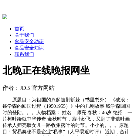
首页
关于我们
食品安全动态
食品安全知识
联系我们
北晚正在线晚报网坐
作者：JDB 官方网站
原题目：为祖国的兴起披荆斩棘（书里书外） 《破浪：
钱学森的回国过程（19501955）》中的几则故事 钱学森回国
时的登陆。。。人物档案： 姓名：师亮 春秋：46岁 绝招：一
片树叶绘就中华传奇 金秋时节，落叶纷飞，又到了非遗叶画
传承人师亮取女儿一路收集落叶的时节。小小的。。。原题
目：贸易奥秘不是企业“私事”（人平易近时评） 近期，合计