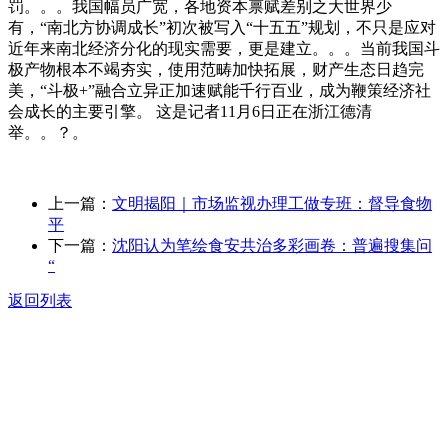
罚。。。我国幅员广宽，各地资本禀赋差别之大世界少
有，“南北方协调成长”初次被写入“十五五”规划，不只是应对
近年来南北经济分化的现实需要，更是建立。。。当前我国斗
极产物根本不竭夯实，使用范畴加快拓展，财产生态日趋完
美，“斗极+”融合立异正加速赋能千行百业，成为鞭策经济社
会成长的主要引擎。 这是记者11月6日正在浙江德清
举。。？。
上一篇：
文明揭阳｜市场监视办理工做专班：督导食物
平
下一篇：
沈阳认为笔绘食安共治多彩画卷：普遍搜集问
“
返回列表
关于我们
食品安全动态
食品安全知识