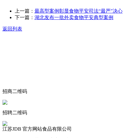
上一篇：
最高型案例彰显食物平安司法“最严”决心
下一篇：
湖北发布一批外卖食物平安典型案例
返回列表
关于我们
食品安全动态
食品安全知识
联系我们
招商二维码
招聘二维码
江苏JDB 官方网站食品有限公司