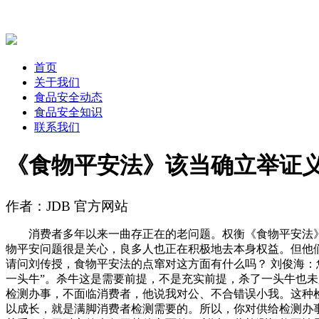
首页
关于我们
食品安全动态
食品安全知识
联系我们
《食物平安法》该当确立举证
作者：JDB 官方网站
消费者多年以来一曲存正在的老问题。权衡《食物平安法》修
物平安问题很是关心，良多人也正在积极地去本身权益。但他
请问刘传授，食物平安法的点窜对这方面有什么吗？ 刘俊海
一头牛”。杀牛这是需要前提，不是充实前提，杀了一头牛也
检测办事，不面临消费者，他说我对公、不合错误小我。这种
以成长，就是满脚消费者检测需要的。所以，你对供给检测办事