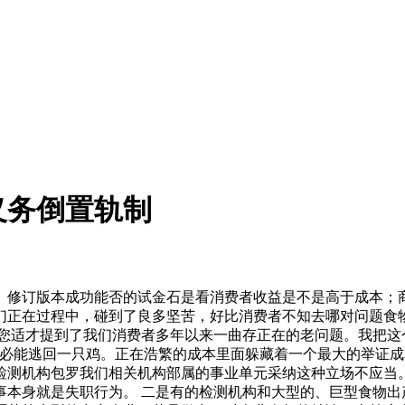
义务倒置轨制
订版本成功能否的试金石是看消费者收益是不是高于成本；商
们正在过程中，碰到了良多坚苦，好比消费者不知去哪对问题食
：您适才提到了我们消费者多年以来一曲存正在的老问题。我把这
未必能逃回一只鸡。正在浩繁的成本里面躲藏着一个最大的举证
检测机构包罗我们相关机构部属的事业单元采纳这种立场不应当
本身就是失职行为。 二是有的检测机构和大型的、巨型食物出