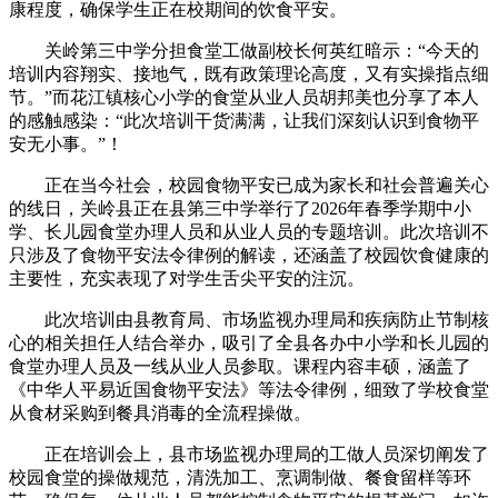
康程度，确保学生正在校期间的饮食平安。
关岭第三中学分担食堂工做副校长何英红暗示：“今天的
培训内容翔实、接地气，既有政策理论高度，又有实操指点细
节。”而花江镇核心小学的食堂从业人员胡邦美也分享了本人
的感触感染：“此次培训干货满满，让我们深刻认识到食物平
安无小事。”！
正在当今社会，校园食物平安已成为家长和社会普遍关心
的线日，关岭县正在县第三中学举行了2026年春季学期中小
学、长儿园食堂办理人员和从业人员的专题培训。此次培训不
只涉及了食物平安法令律例的解读，还涵盖了校园饮食健康的
主要性，充实表现了对学生舌尖平安的注沉。
此次培训由县教育局、市场监视办理局和疾病防止节制核
心的相关担任人结合举办，吸引了全县各办中小学和长儿园的
食堂办理人员及一线从业人员参取。课程内容丰硕，涵盖了
《中华人平易近国食物平安法》等法令律例，细致了学校食堂
从食材采购到餐具消毒的全流程操做。
正在培训会上，县市场监视办理局的工做人员深切阐发了
校园食堂的操做规范，清洗加工、烹调制做、餐食留样等环