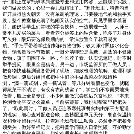
子们能正在寒托班学到这些专业和适用内容，还能脱手实践，
我们做家长的，心里一会儿就结壮了。”寒托班里，科普勾当
正开展得热火朝天，没有单调的理论，只要接地气的和脱手实
践，整个教室都充满了热闹又认实的空气。只见手里拿着薯
片、酸奶等学生们常吃的零食饮料，一边展现一边：“大师日
常平凡爱买的薯片，看看养分标签上的钠含量，吃多了对身体
可欠好；酸奶要选保质期内的，常温放置久了就容易变
质。”手把手带着学生们拆解食物包拆，教大师对照碳水化合
物、钠含量等环节数值，一眼分清哪些是高糖、高盐的不健康
食物，孩子们围正在一路，伸长脖子看、认实记笔记，时不时
举手提问，眼里全是猎奇。另一边，市场监管所的工做人员，
把食物快速检测设备带到了现场，细致检测的范畴、道理和操
做步调，随后分组指点初中生们脱手做蔬菜农药残留检
测，“滴一滴试剂，摇一摇试管，等几分钟看颜色变化，就晓
得蔬菜干不清洁，有没有农药残留了”，学生们不寒而栗地操
做着，脸上全是专注，不少同窗做完尝试后兴奋地说。“本来
检测食物平安这么简单，当前买蔬菜，我也能帮家里把把关
了。”取此同时，工做人员还连系寒托班餐食均由第三方配送
的现实，细心查对配送台账，查抄配送单元天分、餐食保温情
况和食物留样环境，拉着寒托班教职工频频，必然要严把餐食
领受关，做好留样记实，把科普学问融入日常照顾，守护勤学
生们的假期饮食平安，切实处理家长们的后顾之忧。