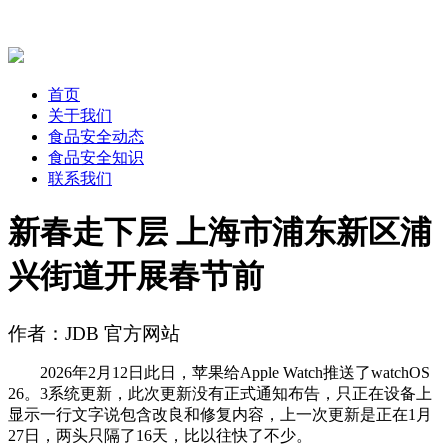
首页
关于我们
食品安全动态
食品安全知识
联系我们
新春走下层 上海市浦东新区浦
兴街道开展春节前
作者：JDB 官方网站
2026年2月12日此日，苹果给Apple Watch推送了watchOS
26。3系统更新，此次更新没有正式通知布告，只正在设备上
显示一行文字说包含改良和修复内容，上一次更新是正在1月
27日，两头只隔了16天，比以往快了不少。