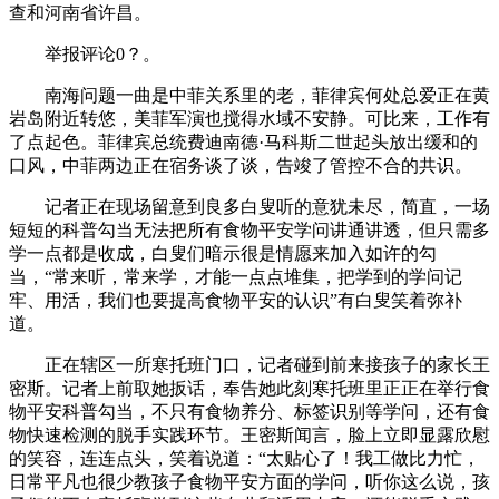
查和河南省许昌。
举报评论0？。
南海问题一曲是中菲关系里的老，菲律宾何处总爱正在黄
岩岛附近转悠，美菲军演也搅得水域不安静。可比来，工作有
了点起色。菲律宾总统费迪南德·马科斯二世起头放出缓和的
口风，中菲两边正在宿务谈了谈，告竣了管控不合的共识。
记者正在现场留意到良多白叟听的意犹未尽，简直，一场
短短的科普勾当无法把所有食物平安学问讲通讲透，但只需多
学一点都是收成，白叟们暗示很是情愿来加入如许的勾
当，“常来听，常来学，才能一点点堆集，把学到的学问记
牢、用活，我们也要提高食物平安的认识”有白叟笑着弥补
道。
正在辖区一所寒托班门口，记者碰到前来接孩子的家长王
密斯。记者上前取她扳话，奉告她此刻寒托班里正正在举行食
物平安科普勾当，不只有食物养分、标签识别等学问，还有食
物快速检测的脱手实践环节。王密斯闻言，脸上立即显露欣慰
的笑容，连连点头，笑着说道：“太贴心了！我工做比力忙，
日常平凡也很少教孩子食物平安方面的学问，听你这么说，孩