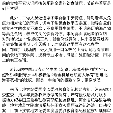
前的食物平安认识间接关系到全家的饮食健康，节前科普更是
刻不容缓。
此外，工做人员还连系冬季食物平安特点，针对老年人免
疫力相对较低的环境，沉点了常见食物平安误区，指导白叟们
树立科学的饮食不雅念，不食用野生菌类、不明来历的海产物
等高危食物，养成优良的饮食习惯。李阿婆面临记者的采访，
对劲地说道：“以前买工具，就看价钱廉价，从来没留意过养
分标签和保质期，今天听了，才晓得这里面有这么多学
问。”同时，现场的工做人员用一口亲热的上海话耐心春节期
间的食物平安学问，没有专业术语，满是白叟们能听懂、用得
上的实正在话。
#流动的中国# #流动的中国 #朝逛北海暮苍梧 #航空生齿
超5亿 #鹰眼守护 #斗极春运 #瑞金机场通航前人早有“朝逛北
海暮苍梧”的咏叹。那是一种如何的极致？像，更像梦呓。
来历：地方纪委国度监委驻教育部纪检监察组、河南省纪
委监委、清风华夏版权归原做者所有，若有侵权请及时联系
据地方纪委国度监委驻教育部纪检监察组、河南省纪委监委动
静：地方戏剧学院表演系从任王鑫涉嫌严沉违纪违法，自动投
案，目前正接管地方纪委国度监委驻教育部纪检监察组规律审