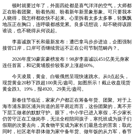
顿时就要过年了，外面四处都是喜气洋洋的空气，大师都
正在盼着团聚、盼着热闹、盼着新年新景象形象。可只要我本
人晓得，我怎样都欢快不起来。心里拆着太多太多事，轻飘飘
地压正在胸口，连呼吸都感觉累。良多话想说，却不晓得该跟
谁说，也不晓得从何说起。
李嘉诚旗下长和最新发布：遭巴拿马步步进迫，企图强制
接管口岸，口岸可否继续营运不正在公司节制范畴内？。
2026年度50豪富豪榜发布！98岁李嘉诚以451亿美元身家
连任首富，和记黄埔股价较客岁上涨超60%。
今天凌晨，黄金、白银俄然呈现快速跳水。从0点起头，
现货黄金20秒下跌超100美元/盎司。如图所示！截止收盘现货
黄金跌3。19%，报4920。29美元/盎司。
新春佳节临近，家家户户都正在筹备年货、团聚。对于上
海市浦东新区浦兴街道的居平易近而言，这份团聚的，离不开
下层工做者的默默守护。眼下，中小学已进入寒假，不少家长
仍苦守正在工做岗亭，无法全程陪同孩子，寒托班成为孩子们
假期的次要去向，其食物平安成为家长们最悬念的苦衷；取此
同时，社区老年群体做为家中备年货、做年饭的从力军，春节