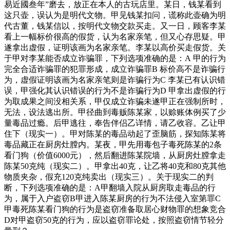
易近國叁年”磨去，放正在本人的古玩店里。某日，钱某看到
这只壶，误认为是明代文物。甲见钱某扣问，谎称此壶确为明
代古董，钱某信以，按明代文物交款买走。又一日，顾客李某
看上一幅标价很高的假货，认为名家亲笔，但又心存思疑。甲
遂拿出虚假，证明该画为名家亲笔。李某以高价买走假货。关
于甲对李某能否成立诈骗罪，下列选项准确的是：A 甲的行为
完全合适诈骗罪的犯罪形成，成立诈骗罪B 标价高不是诈骗行
为，虚假证明该画为名家亲笔则是诈骗行为C 李某已有认识错
误，甲强化其认识错误的行为不是诈骗行为D 甲拿出虚假的行
为取成果之间没相关系，甲仅成立诈骗未遂甲正在强制所时，
无法，设法逃出所。甲径曲到毒贩陈某家，以赊账体例买了少
量毒品过瘾。后甲逃往，奉告伴侣乙详情，请乙收容。乙让甲
住下（现实一）。甲对陈某的毒品动起了歪脑筋，探知陈某将
毒品藏正在厨房灶膛内。某夜，甲先用毒包子毒死陈某的2条
看门狗（价值6000元），然后翻进陈某院墙，从厨房灶膛拿走
陈某50克纯（现实二）。甲拿出40克，让乙将40克和80克其他
物质夹杂，假充120克纯卖出（现实三）。关于现实二的判
断，下列选项准确的是：A甲翻墙入院从厨房取走毒品的行
为，属于入户盗窃B甲进入陈某厨房的行为不法侵入室第罪C
甲毒死陈某看门狗的行为是盗窃准备取居心财物罪的想象竞合
D对甲盗窃50克的行为，应以盗窃罪论处，按照盗窃情节轻分