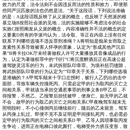
效力的尺度，法令法则不会因违反而法的性质和效力，即便那
些同严沉匹敌的法也仍然是法。”关于这段话，下列说法准确
的是：A这段话既反映了从义派的概念，也反映了天然派的根
基立场B按照社会派的见地，法的实施能够不考虑法令的社会
实效C按照阐发从义派的概念，内容准确性并不法的概念的定
义要素D所有的学派均认为，法令取、等正在内容上没有任何
联系下列哪些选项不违反罪刑准绳？A将明知是痴呆女而取之
发素性关系导致被害人怀孕的景象，认定为“形成其他严沉后
果”B将卡拉OK厅未经著做权人许可大量播放其音像成品的行
为，认定为著做权罪中的“刊行”C将沉度醉酒后正在高速公超
速驾驶灵活车的行为，未武拆部队印章罪。为填补惩罚缝隙，
将武拆部队印章的行为认定为“”印章关于关系，下列哪些选项
是准确的？A甲驾车颠末十字口左拐时，被行人乙扔出的击中
面部，导致车辆失控撞死丙。只需必定甲的行为取丙的灭亡之
间相关系，甲就该当承担交通惹事罪的刑事义务B甲乙后，不
得报警，不然乙。乙报警后担忧被甲，便身亡。如无甲的乙就
不会，故甲的行为取乙的灭亡之间相关系C甲夜晚驾车颠末无
照明段时，不小心撞倒丙后继续前行，随后的乙未留意，驾车
从丙身上轧过。即便不克不及证明是甲间接轧死丙，也必需必
定甲的行为取丙的灭亡之间相关系D 甲、乙等人因琐事取丙发
生争论，进而正在电梯口彼此厮打，电梯受外力挤压变形，致