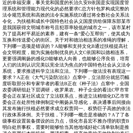
近的幸福安康，事关党和国度的长治久安B依国是实现国度管
理系统和管理能力现代化的必然要求C总方针包罗构成完整的
法令规范系统和高效的法令实施系统D通过将全数社会关系法
令化，为扶植和成长中国特色社会从义国度供给保障东部某市
是我国获得文明城市称号且犯罪率较低的城市之一，该市某村
为了提高村平易近的素养，建有一条“爱心互帮街”，使其成为
互换和传送爱心的街区。关于对和德治相连系的准绳的理解，
下列哪一选项是错误的？A能够和支持文化B通过扶植提高社
会文明程度，能为实施创制优良的人文C依国和以德相连系，
更要强调阐扬的感化D能够劝人向善，也能够公序良俗，培育
人们的法则认识完美以宪全法为焦点的中国特色社会从义法令
系统，要求推进科学立法和立法。下列哪一做法没有表现这一
要求？A正在《大气污染防治法》点窜中，立法部分就惩罚幅
度听取部分和专家学者的看法B正在《种子法》点窜中，全国
农委调研组赴下层调研，收罗果农、种子企业的看法C甲市常
委会正在某社区成立了立法联系点，推进立法精细化D乙市常
委会正在处所性律例制定中阐扬从导感化，表决通事后间接由
其发布施行扶植必然要求成立权责同一、权势巨子高效的依法
行政体系体例。关于扶植，下列哪一概念是准确的？A了了各
级事权设置装备摆设的出力点，强化市县宏不雅办理的职责B
明白处所事权，需要时能够恰当其他地域好处C清单轨制是推