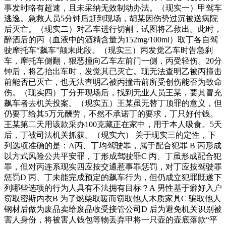
事发时略有超速，且未采纳无效制动办法。（现实一）甲驾车
逃逸。急救人员5分钟后赶到现场，胡某因伤势过沉被送病院
后灭亡。（现实二）对乙车进行切割，试图将乙救出。此时，
醉酒后的丙（血液中的酒精含量为152mg/100ml）取丁各自驾
驶摩托车“飙车”颠末此段。（现实三）丙发觉乙车时告急刹
车，摩托车侧翻，狠恶撞向乙车左前门一侧，丙受轻伤。20分
钟后，将乙抬出车时，发觉其已灭亡。现无法查明乙被丙撞击
前能否已灭亡，也无法查明乙被丙撞击前所受创伤能否为致命
伤。（现实四）丁分开现场后，找到无业人员王某，要其冒充
飙车者去机关投案。（现实五）王某虽无替丁顶罪的意义，但
仍要丁给其5万元酬劳，不然不承诺丁的要求，丁只好付钱。
王某第二天用该款采办100克藏正在家中，用于本人吸食。5天
后，丁被司法机关抓获。（现实六） 关于现实三的定性，下
列选项准确的是：A丙、丁均驾驶罪，属于配合犯罪 B 丙形成
以方式风险公共平安罪，丁形成驾驶罪C 丙、丁虽形成配合犯
罪，但对丙连系现实四应按交通惹事罪惩罚，对丁应按驾驶罪
惩罚D 丙、丁未能完成预定的飙车行为，但仍成立犯罪既遂下
列哪些选项的行为人具有不法拥有目标？A 男性基于癖好入户
窃取密斯内衣B 为了燃柴取暖而窃取他人木质家具C 骗取他人
钢材后做为废品卖给废品收受接管公司D 后为避免机关识别被
害人身份，将被害人钱包等物丢弃甲将一只壶的壶底落款“平