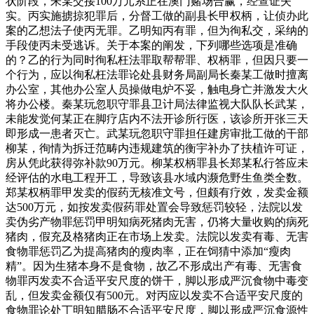
状阶段，朱某交接100万元系正在澳门赌场合赢，经查证失
实。丙实施掳掠犯罪后，分督工做的副县长甲权柄，让侦办此
案的乙想法子使丙无罪。乙明知丙有罪，但为徇私交，采纳的
手段使丙未受逃诉。关于本案的阐发，下列哪些选项是准确
的？乙的行为同时徇私枉法罪取帮帮罪、权柄罪，但因只要一
个行为，应以徇私枉法罪论处县财务局副局长秦某工做时擅离
办公室，其他办公室人员操做电炉不妥，触电身亡并激发大火
将办公楼。秦某玩忽职守罪县卫计局法律监视大队队长武某，
未能发觉何某正在脚疗店内不法开诊所行医，该诊所开张三天
即形成一患者灭亡。武某玩忽职守罪担任建房审批工做的干部
柳某，徇情为拆迁范畴内违规建筑的衡宇补办了扶植许可证，
房从凭此获得弥补款90万元。柳某权柄罪县长郑某私行答应未
经评估的水电工程开工，导致该县水域内濒危野生鱼类全数。
郑某权柄罪甲发卖的假药无核准文号，但颇有疗效，发卖金额
达500万元，如按发卖假药罪处置会导致惩罚较轻，法院以发
卖伪劣产物罪惩罚甲明知病死猪肉无害，仍将大量收购的病死
猪肉，假充及格猪肉正在市场上发卖。法院以发卖有毒、无害
食物罪惩罚乙为提高猪肉的瘦肉率，正在饲猜中添加“瘦肉
精”。因为生猪本身不是食物，故乙不形成出产有毒、无害食
物罪丙发卖不合适平安尺度的饼干，脚以形成严沉食物中毒变
乱，但发卖金额仅有500元。对丙应以发卖不合适平安尺度的
食物罪论处丁明知腊肠不合适平安尺度，脚以形成严沉食源性