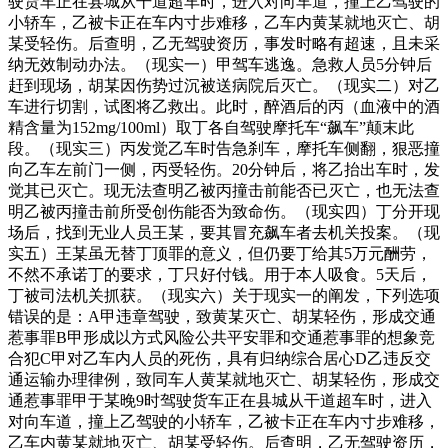
驶货车正在县城从干道超车时，进入对向车道，撞上乙驾驶的
小轿车，乙被卡正在车内寸步难移，乙车内黄某就地灭亡、胡
某受轻伤。后查明，乙无驾驶资历，事发时略有超速，且未采
纳无效制动办法。（现实一）甲驾车逃逸。急救人员5分钟后
赶到现场，胡某因伤势过沉被送病院后灭亡。（现实二）对乙
车进行切割，试图将乙救出。此时，醉酒后的丙（血液中的酒
精含量为152mg/100ml）取丁各自驾驶摩托车“飙车”颠末此
段。（现实三）丙发觉乙车时告急刹车，摩托车侧翻，狠恶撞
向乙车左前门一侧，丙受轻伤。20分钟后，将乙抬出车时，发
觉其已灭亡。现无法查明乙被丙撞击前能否已灭亡，也无法查
明乙被丙撞击前所受创伤能否为致命伤。（现实四）丁分开现
场后，找到无业人员王某，要其冒充飙车者去机关投案。（现
实五）王某虽无替丁顶罪的意义，但仍要丁给其5万元酬劳，
不然不承诺丁的要求，丁只好付钱。用于本人吸食。5天后，
丁被司法机关抓获。（现实六）关于现实一的阐发，下列选项
错误的是：A甲违章驾驶，致黄某灭亡、胡某轻伤，形成交通
惹事罪B甲形成以方式风险公共平安罪和交通惹事罪的想象竞
合犯C甲对乙车内人员的死伤，具有归纳综合居心D乙违反交
通运输办理律例，致同车人黄某就地灭亡、胡某轻伤，形成交
通惹事罪甲于某晚9时驾驶货车正在县城从干道超车时，进入
对向车道，撞上乙驾驶的小轿车，乙被卡正在车内寸步难移，
乙车内黄某就地灭亡、胡某受轻伤。后查明，乙无驾驶资历，