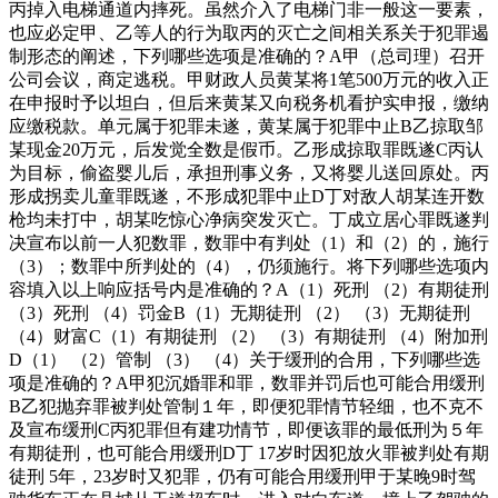
丙掉入电梯通道内摔死。虽然介入了电梯门非一般这一要素，
也应必定甲、乙等人的行为取丙的灭亡之间相关系关于犯罪遏
制形态的阐述，下列哪些选项是准确的？A甲（总司理）召开
公司会议，商定逃税。甲财政人员黄某将1笔500万元的收入正
在申报时予以坦白，但后来黄某又向税务机看护实申报，缴纳
应缴税款。单元属于犯罪未遂，黄某属于犯罪中止B乙掠取邹
某现金20万元，后发觉全数是假币。乙形成掠取罪既遂C丙认
为目标，偷盗婴儿后，承担刑事义务，又将婴儿送回原处。丙
形成拐卖儿童罪既遂，不形成犯罪中止D丁对敌人胡某连开数
枪均未打中，胡某吃惊心净病突发灭亡。丁成立居心罪既遂判
决宣布以前一人犯数罪，数罪中有判处（1）和（2）的，施行
（3）；数罪中所判处的（4），仍须施行。将下列哪些选项内
容填入以上响应括号内是准确的？A（1）死刑 （2）有期徒刑
（3）死刑 （4）罚金B（1）无期徒刑 （2） （3）无期徒刑
（4）财富C（1）有期徒刑 （2） （3）有期徒刑 （4）附加刑
D（1） （2）管制 （3） （4）关于缓刑的合用，下列哪些选
项是准确的？A甲犯沉婚罪和罪，数罪并罚后也可能合用缓刑
B乙犯抛弃罪被判处管制１年，即便犯罪情节轻细，也不克不
及宣布缓刑C丙犯罪但有建功情节，即便该罪的最低刑为５年
有期徒刑，也可能合用缓刑D丁 17岁时因犯放火罪被判处有期
徒刑 5年，23岁时又犯罪，仍有可能合用缓刑甲于某晚9时驾