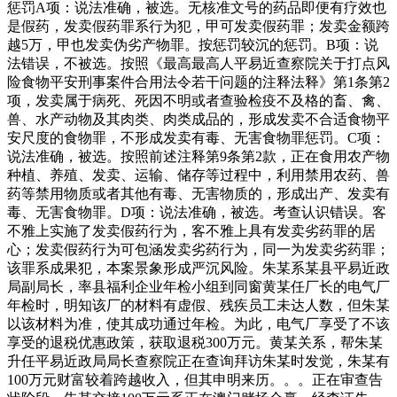
惩罚A项：说法准确，被选。无核准文号的药品即便有疗效也
是假药，发卖假药罪系行为犯，甲可发卖假药罪；发卖金额跨
越5万，甲也发卖伪劣产物罪。按惩罚较沉的惩罚。B项：说
法错误，不被选。按照《最高最高人平易近查察院关于打点风
险食物平安刑事案件合用法令若干问题的注释法释》第1条第2
项，发卖属于病死、死因不明或者查验检疫不及格的畜、禽、
兽、水产动物及其肉类、肉类成品的，形成发卖不合适食物平
安尺度的食物罪，不形成发卖有毒、无害食物罪惩罚。C项：
说法准确，被选。按照前述注释第9条第2款，正在食用农产物
种植、养殖、发卖、运输、储存等过程中，利用禁用农药、兽
药等禁用物质或者其他有毒、无害物质的，形成出产、发卖有
毒、无害食物罪。D项：说法准确，被选。考查认识错误。客
不雅上实施了发卖假药行为，客不雅上具有发卖劣药罪的居
心；发卖假药行为可包涵发卖劣药行为，同一为发卖劣药罪；
该罪系成果犯，本案景象形成严沉风险。朱某系某县平易近政
局副局长，率县福利企业年检小组到同窗黄某任厂长的电气厂
年检时，明知该厂的材料有虚假、残疾员工未达人数，但朱某
以该材料为准，使其成功通过年检。为此，电气厂享受了不该
享受的退税优惠政策，获取退税300万元。黄某关系，帮朱某
升任平易近政局局长查察院正在查询拜访朱某时发觉，朱某有
100万元财富较着跨越收入，但其申明来历。。。正在审查告