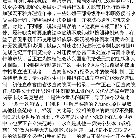
进全面履行本能机能、厘清权责、提高效率的无效轨制D奉行
法令参谋轨制的次要目标是帮帮行政机关脱节具体行政事务，
加强宏不雅办理近年来，一些带领干部操纵手中和职务便当收
受巨额行贿，按照律例和法令被和，并依法移送司法机关处
置。对此，下列哪一说法是错误的？A这表白带领干部外行
使、履行职责时要服膺法令底线不成触碰B按照律例惩办，有
益于督促带领干部使用思维依事C要沉视将律例取国度法令进
行无效跟尾和协调，以做为对违法犯为进行法令制裁的根据D
党规党纪严于国度法令，对违反者必需庄重处置培育高本质的
特地步队，旨正在为扶植社会从义国度供给强无力的组织和人
才保障。下列哪些行动表现了这一要求？A从合适前提的律师
中招录立法工做者、、查察官B实行招录人才的便利机制，正
在特定地域，专业结业生可间接担任C成立查察官逐级遴选轨
制，初任查察官由省级查察院同一招录，一律正在下层查察院
任职D将长于使用思维和体例鞭策工做的人员优先选拔至带领
岗亭卡尔·马克思说：“是法令世界的国王，除了法令没有此
外。”对于这句话，下列哪一理解是准确的？A的法令世界取
其他社会范畴（、经济、文化等）没相关系B的裁判权不受限
制C是法令世界的国王，但必需是法令的仆众D正在法令世界
中（包罗正在立法范畴），永久是其他一切法令从体（或机
构）的“做为科学无力回覆的尺度问题，因此是不是法取是不
是的法是两个必需分手的问题，上的善或不是法令存正在并无