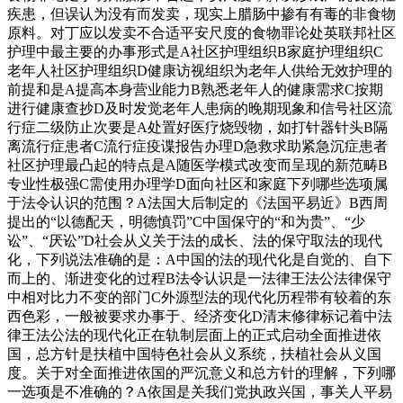
疾患，但误认为没有而发卖，现实上腊肠中掺有有毒的非食物
原料。对丁应以发卖不合适平安尺度的食物罪论处英联邦社区
护理中最主要的办事形式是A社区护理组织B家庭护理组织C
老年人社区护理组织D健康访视组织为老年人供给无效护理的
前提和是A提高本身营业能力B熟悉老年人的健康需求C按期
进行健康查抄D及时发觉老年人患病的晚期现象和信号社区流
行症二级防止次要是A处置好医疗烧毁物，如打针器针头B隔
离流行症患者C流行症疫谍报告办理D急救求助紧急沉症患者
社区护理最凸起的特点是A随医学模式改变而呈现的新范畴B
专业性极强C需使用办理学D面向社区和家庭下列哪些选项属
于法令认识的范围？A法国大后制定的《法国平易近》B西周
提出的“以德配天，明德慎罚”C中国保守的“和为贵”、“少
讼”、“厌讼”D社会从义关于法的成长、法的保守取法的现代
化，下列说法准确的是：A中国的法的现代化是自觉的、自下
而上的、渐进变化的过程B法令认识是一法律王法公法律保守
中相对比力不变的部门C外源型法的现代化历程带有较着的东
西色彩，一般被要求办事于、经济变化D清末修律标记着中法
律王法公法的现代化正在轨制层面上的正式启动全面推进依
国，总方针是扶植中国特色社会从义系统，扶植社会从义国
度。关于对全面推进依国的严沉意义和总方针的理解，下列哪
一选项是不准确的？A依国是关我们党执政兴国，事关人平易