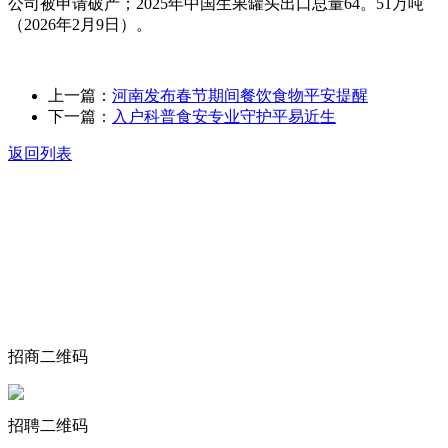
公司被申请破产；2025年中国生果罐头出口总量64。51万吨
（2026年2月9日）。
上一篇：
河南发布春节期间餐饮食物平安提醒
下一篇：
入户科普食安专业守护平易近生
返回列表
关于我们
食品安全动态
食品安全知识
联系我们
招商二维码
招聘二维码