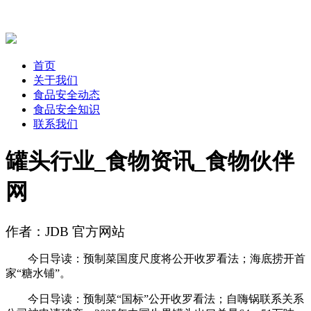
首页
关于我们
食品安全动态
食品安全知识
联系我们
罐头行业_食物资讯_食物伙伴
网
作者：JDB 官方网站
今日导读：预制菜国度尺度将公开收罗看法；海底捞开首
家“糖水铺”。
今日导读：预制菜“国标”公开收罗看法；自嗨锅联系关系