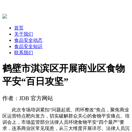
首页
关于我们
食品安全动态
食品安全知识
联系我们
鹤壁市淇滨区开展商业区食物
平安“百日攻坚”
作者：JDB 官方网站
此次专场培训紧扣“问题起底、闭环整改”焦点，聚焦商业
区运营特点靶向发力，切实破解群众关心的食物平安痛点。培
训会上，市场监管部分法律人员环绕食物平安“四个最严”要
求，连系商业区常见现患，从三大维度开展详尽。法律人员沉