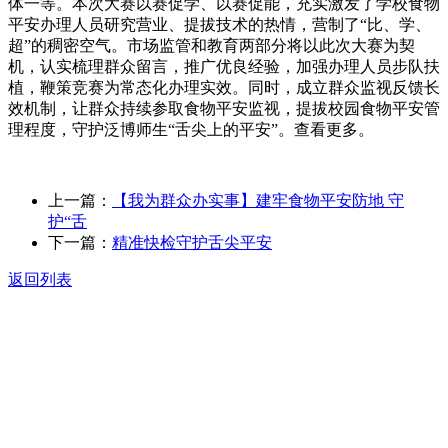
体一等。本次大赛以赛促学、以赛促能，充实激发了学校食物
平安办理人员研究营业、提拔技术的热情，营制了“比、学、
超”的稠密空气。市场监管和教育两部分将以此次大赛为契
机，认实梳理群众留言，推广优良经验，加强办理人员步队扶
植，鞭策竞赛为常态化办理实效。同时，成立群众监视反馈长
效机制，让群众持续参取食物平安监视，提拔校园食物平安管
理程度，守护泛博师生“舌尖上的平安”。查看更多。
上一篇：
【我为群众办实事】建牢食物平安防地 守
护“舌
下一篇：
精准快检守护舌尖平安
返回列表
关于我们
食品安全动态
食品安全知识
联系我们