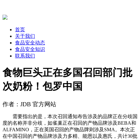
首页
关于我们
食品安全动态
食品安全知识
联系我们
食物巨头正在多国召回部门批
次奶粉！包罗中国
作者：JDB 官方网站
需要指出的是，本次召回通知布告涉及的品牌正在分歧国
度的名称并非分歧，如雀巢正在召回的产物品牌涉及BEBA和
ALFAMINO，正在英国召回的产物品牌则涉及SMA。本次正
在中国召回的产物品牌涉及力多精、能恩以及惠氏，共计30批