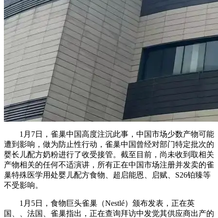
1月7日，雀巢中国高度注沉此事，中国市场少数产物可能
遭到影响，做为防止性行动，雀巢中国曾经对部门特定批次的
婴长儿配方奶粉进行了收受接管。截至目前，尚未收到取相关
产物相关的任何不适演讲，所有正在中国市场注册并发卖的雀
巢特殊医学用处婴儿配方食物、超启能恩、启赋、S26铂臻等
不受影响。
1月5日，食物巨头雀巢（Nestlé）颁布发表，正在英
国、、法国、雀巢指出，正在查询拜访中发觉其供应商出产的