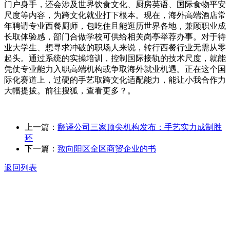
门户身手，还会涉及世界饮食文化、厨房英语、国际食物平安
尺度等内容，为跨文化就业打下根本。现在，海外高端酒店常
年聘请专业西餐厨师，包吃住且能逛历世界各地，兼顾职业成
长取体验感，部门合做学校可供给相关岗亭举荐办事。对于待
业大学生、想寻求冲破的职场人来说，转行西餐行业无需从零
起头。通过系统的实操培训，控制国际接轨的技术尺度，就能
凭仗专业能力入职高端机构或争取海外就业机遇。正在这个国
际化赛道上，过硬的手艺取跨文化适配能力，能让小我合作力
大幅提拔。前往搜狐，查看更多？。
上一篇：
翻译公司三家顶尖机构发布：手艺实力成制胜
环
下一篇：
致向阳区全区商贸企业的书
返回列表
关于我们
食品安全动态