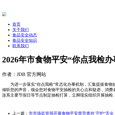
首页
关于我们
食品安全动态
食品安全知识
联系我们
2026年市食物平安“你点我检
作者：JDB 官方网站
为进一步落实“你点我检”常态化办事机制，汇集提拔食物抽检
倾听您的声音，领会您对食物平安抽检的关心点和疑虑，消费者
连系主要节假日等节点制定抽检打算，立脚现实组织开展抽检
上一篇：
市市场监管局开展食物平安督导查抄 守护“舌尖