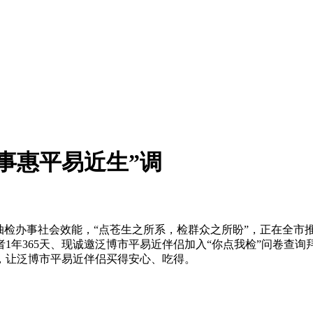
办事惠平易近生”调
办事社会效能，“点苍生之所系，检群众之所盼”，正在全市推
1年365天、现诚邀泛博市平易近伴侣加入“你点我检”问卷查询
，让泛博市平易近伴侣买得安心、吃得。