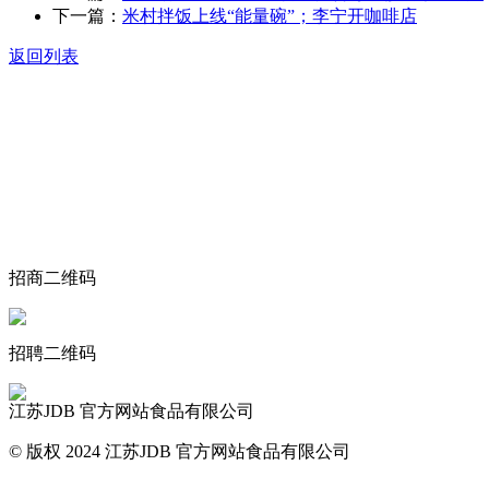
下一篇：
米村拌饭上线“能量碗”；李宁开咖啡店
返回列表
关于我们
食品安全动态
食品安全知识
联系我们
招商二维码
招聘二维码
江苏JDB 官方网站食品有限公司
© 版权 2024 江苏JDB 官方网站食品有限公司