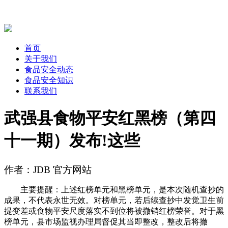
首页
关于我们
食品安全动态
食品安全知识
联系我们
武强县食物平安红黑榜（第四
十一期）发布!这些
作者：JDB 官方网站
主要提醒：上述红榜单元和黑榜单元，是本次随机查抄的
成果，不代表永世无效。对榜单元，若后续查抄中发觉卫生前
提变差或食物平安尺度落实不到位将被撤销红榜荣誉。对于黑
榜单元，县市场监视办理局督促其当即整改，整改后将撤