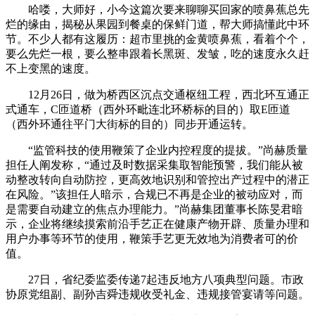
哈喽，大师好，小今这篇次要来聊聊买回家的喷鼻蕉总先
烂的缘由，揭秘从果园到餐桌的保鲜门道，帮大师搞懂此中环
节。不少人都有这履历：超市里挑的金黄喷鼻蕉，看着个个，
要么先烂一根，要么整串跟着长黑斑、发皱，吃的速度永久赶
不上变黑的速度。
12月26日，做为桥西区沉点交通枢纽工程，西北环互通正
式通车，C匝道桥（西外环毗连北环桥标的目的）取E匝道
（西外环通往平门大街标的目的）同步开通运转。
“监管科技的使用鞭策了企业内控程度的提拔。”尚赫质量
担任人阐发称，“通过及时数据采集取智能预警，我们能从被
动整改转向自动防控，更高效地识别和管控出产过程中的潜正
在风险。”该担任人暗示，合规已不再是企业的被动应对，而
是需要自动建立的焦点办理能力。”尚赫集团董事长陈旻君暗
示，企业将继续摸索前沿手艺正在健康产物开辟、质量办理和
用户办事等环节的使用，鞭策手艺更无效地为消费者可的价
值。
27日，省纪委监委传递7起违反地方八项典型问题。市政
协原党组副、副孙吉舜违规收受礼金、违规接管宴请等问题。