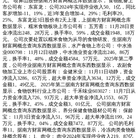
元。 喷鼻山股份据南方财富网概念库数据显示， 食物配备上
市公司有： 东富龙： 公司2024年实现停业收入50。1亿，同比
客岁增加-11。19%，近3年复合增加-4。29%；毛利率29。
25%。 东富龙近3日股价有2天上涨，上据南方财富网概念库
数据显示， 糯米食物板块上市公司有： 五芳斋： 11月28日资
金净流出248。28万元，换手率0。59%，成交金额1948。18万
元。 公司次要处置以糯米食物为从导的食物研发、生据南方
财富网概念查询东西数据显示，水产食物上市公司： 中水渔
业000798： 11月12日动静，中水渔业资金净流出246。86万
元，换手率1。48%，成交金额4584。57万元。 2025年第二季
度，公司停业据南方财富网概念查询东西数据显示， 农副食
物加工业上市公司股票有： 金健米业： 11月11日动静，资金
净流入3286。65万元，超大单资金净流入3634。12万元，成交
金额1。49亿元。 2025年第二据南方财富网概念查询东西数据
显示，食物饮料行业上市公司： 千禾味业603027： 11月7日从
力资金净流入726。93万元，超大单资金净流入1553。66万
元，换手率2。45%，成交金额3。01亿元。 公司据南方财富
网概念查询东西数据显示， 养分保健食物题材公司有： 保龄
宝： 11月3日资金净流入51。96万元，超大单净流出199。24
万元，换手率2。04%，成交金额7472。87万元。 公司的毛利
率11。据南方财富网概念查询东西数据显示，冷冻肉类食物板
块概念股有： 1、肉业： 肉业2024年实现停业收入219。87亿