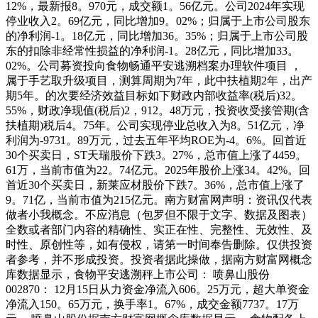
12%，最新报8。970元，成交额1。56亿元。公司2024年实现
停业收入2。69亿元，同比增加9。02%；归属于上市公司股东
的净利润-1。18亿元，同比增加36。35%；归属于上市公司股
东的扣除非经常性损益的净利润-1。28亿元，同比增加33。
02%。公司募资投向食物畅通平安逃溯档案办理软件项目 ，
属于手艺取升级项目，测算周期为7年，此中扶植期2年，出产
期5年。的次要经济效益目标如下财政内部收益率(税后)32。
55%，财政净现值(税后)2，912。48万元，投资收受接管期(含
扶植期)税后4。75年。公司实现停业总收入为8。51亿元，净
利润为-9731。89万元，过去五年平均ROE为-4。6%。回首近
30个买卖日，ST天瑞股价下跌3。27%，总市值上涨了4459。
61万，当前市值为22。74亿元。2025年股价上涨34。42%。回
首近30个买卖日，新莱应材股价下跌7。36%，总市值上涨了
9。71亿，当前市值为215亿元。南方财富网声明：资讯仅代表
做者小我概念。不应消息（包罗但不限于文字、数据及图表）
全数或者部门内容的精确性、实正在性、完整性、无效性、及
时性、原创性等，如有侵权，请第一时间奉告删除。仅供投资
者参考，并不形成投资。投资者据此操做，据南方财富网概念
库数据显示，食物平安逃溯秤上市公司： 喷鼻山股份
002870： 12月15日从力资金净流入606。25万元，超大单资金
净流入150。65万元，换手率1。67%，成交金额7737。17万