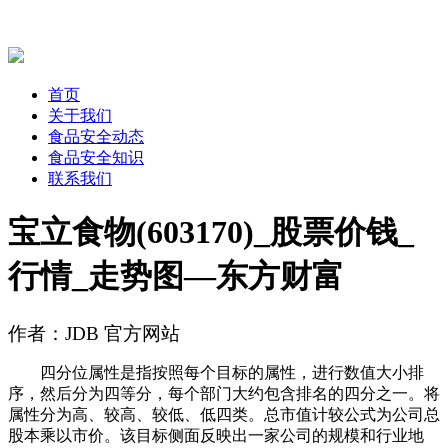
首页
关于我们
食品安全动态
食品安全知识
联系我们
宝立食物(603170)_股票价钱_
行情_走势图—东方财富
作者：JDB 官方网站
四分位属性是指按照每个目标的属性，进行数值大小排
序，然后分为四等分，每个部门大约包含排名的四分之一。将
属性分为高、较高、较低、低四类。总市值计较公式为公司总
股本乘以市价。该目标侧面反映出一家公司的规模和行业地