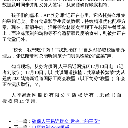
数据及时同步并附义务人签字，从泉源确保账实相符。
孩子们的需求，AI“养分师”记正在心里。它依托持久堆集
的采购记实、养分食谱和学生反馈数据，持续精准优化配餐方
案。现在，新颖牛肉、活虾等食材屡次呈现正在校园午餐菜单
上，而冷冻预制的鸡柳等不合适新颖尺度的食材，则被挡正在
了食堂门外。
“校长，我想吃牛肉！”“我想吃虾！”自从AI参取校园餐办
理后，张怯陪餐时总能听到孩子们叽叽喳喳的“点菜”声。
勾当现场。从办方供图 人平易近网沉庆12月10日电 （记
者刘政宁）12月10日，以“共谋通道扶植，共享成长繁荣”为从
题的2025陆海新通道国际工商会联盟（以下简称“联盟”）年会
正在沉庆举行。？。
人 平易近 网 股 份 有 限 公 司 版 权 所 有 ，未 经 书 面
授 权 禁 止 使 用。
上一篇：
确保人平易近群众“舌尖上的平安”
下一篇：
自查轨制Word模板