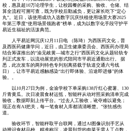
校，惠及超10万论理学生，让校园餐的采购、验收、仓储、结
算全流程可溯可查，既为学校后勤减负，更让家长吃下“定心
丸”。近日，该使用成功入选数字沉庆扶植使用场景大赛2025
年第三季度“使用场景领跑者”榜单，成为以数字化手段守护平
易近生福祉的活泼典范。
人平易近网沉庆12月11日电 （陈琦）为西医药文化，普
及西医药健康学问，近日，由卫生健康委员会、西医药办理局
结合筹谋推出的“渝见岐黄—城市之行”西医药文化从题轻轨专
列正式发车，以流动展览的形式陪同市平易近通勤出行。 据
悉，此次发车的两列特色专列别离搭载于轨道交通六号线
日），让市平易近感触感染“出行即体验、沿途即进修”的体
验。。
以10月27日为例，金渝学校下单采购138斤红心蜜薯、130
斤青黄瓜。次日凌晨食材运抵，智能秤从动对照采购清单完成
验收，数据即刻上传平台。“过去人工验收，讹夺难以避免；
现正在有AI把关，每一笔食材入库都清清晰楚。”张怯感伤
道。
验收环节，智能秤取平台联网，通过AI图像识别手艺从
动辨识食材品种、精准称沉，凌晨到货的肉菜无需人工点数，