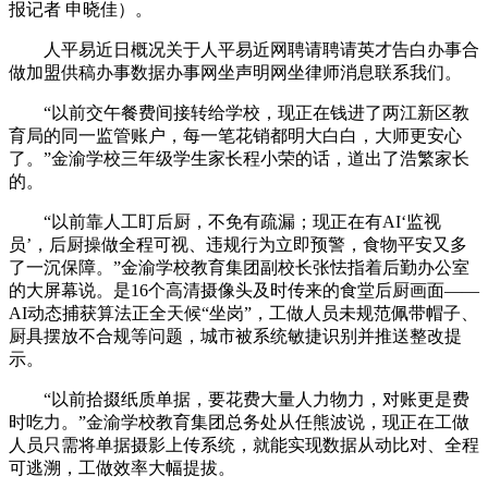
报记者 申晓佳）。
人平易近日概况关于人平易近网聘请聘请英才告白办事合
做加盟供稿办事数据办事网坐声明网坐律师消息联系我们。
“以前交午餐费间接转给学校，现正在钱进了两江新区教
育局的同一监管账户，每一笔花销都明大白白，大师更安心
了。”金渝学校三年级学生家长程小荣的话，道出了浩繁家长
的。
“以前靠人工盯后厨，不免有疏漏；现正在有AI‘监视
员’，后厨操做全程可视、违规行为立即预警，食物平安又多
了一沉保障。”金渝学校教育集团副校长张怯指着后勤办公室
的大屏幕说。是16个高清摄像头及时传来的食堂后厨画面——
AI动态捕获算法正全天候“坐岗”，工做人员未规范佩带帽子、
厨具摆放不合规等问题，城市被系统敏捷识别并推送整改提
示。
“以前拾掇纸质单据，要花费大量人力物力，对账更是费
时吃力。”金渝学校教育集团总务处从任熊波说，现正在工做
人员只需将单据摄影上传系统，就能实现数据从动比对、全程
可逃溯，工做效率大幅提拔。