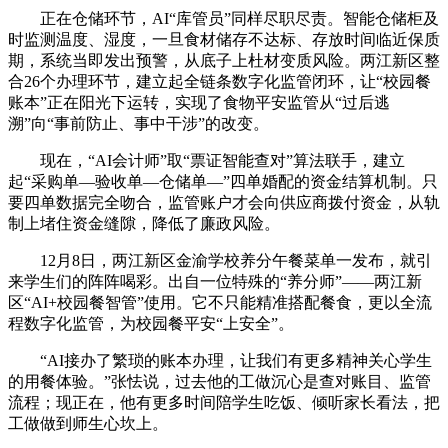
正在仓储环节，AI“库管员”同样尽职尽责。智能仓储柜及
时监测温度、湿度，一旦食材储存不达标、存放时间临近保质
期，系统当即发出预警，从底子上杜材变质风险。两江新区整
合26个办理环节，建立起全链条数字化监管闭环，让“校园餐
账本”正在阳光下运转，实现了食物平安监管从“过后逃
溯”向“事前防止、事中干涉”的改变。
现在，“AI会计师”取“票证智能查对”算法联手，建立
起“采购单—验收单—仓储单—”四单婚配的资金结算机制。只
要四单数据完全吻合，监管账户才会向供应商拨付资金，从轨
制上堵住资金缝隙，降低了廉政风险。
12月8日，两江新区金渝学校养分午餐菜单一发布，就引
来学生们的阵阵喝彩。出自一位特殊的“养分师”——两江新
区“AI+校园餐智管”使用。它不只能精准搭配餐食，更以全流
程数字化监管，为校园餐平安“上安全”。
“AI接办了繁琐的账本办理，让我们有更多精神关心学生
的用餐体验。”张怯说，过去他的工做沉心是查对账目、监管
流程；现正在，他有更多时间陪学生吃饭、倾听家长看法，把
工做做到师生心坎上。