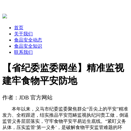
首页
关于我们
食品安全动态
食品安全知识
联系我们
【省纪委监委网坐】精准监视
建牢食物平安防地
作者：JDB 官方网站
本年以来，义马市纪委监委聚焦群众“舌尖上的平安”精准
发力、全程跟进，结实推品平安范畴监视执纪问责工做，倒逼
监管义务层层落实，守牢食物平安平易近生底线。“紧盯义务
从体，压实监管‘第一义务’，是破解食物平安监管难题的环