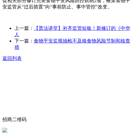
促相关部分修订完美食物平安风险防控轨制2项，鞭策食物平
安监管从“过后措置”向“事前防止、事中管控”改变。
上一篇：
【普法讲堂】补齐监管短板！新修订的《中华
人
下一篇：
食物平安监视抽检不及格食物风险节制和核查
措
返回列表
关于我们
食品安全动态
食品安全知识
联系我们
招商二维码