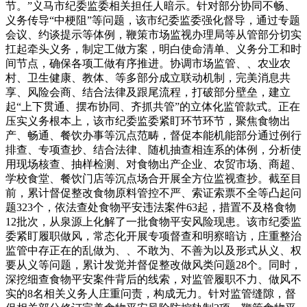
节。”义马市纪委监委相关担任人暗示。针对部分协同不畅、
义务传导“中梗阻”等问题，该市纪委监委强化督导，通过专题
会议、约谈提示等体例，鞭策市场监视办理局等从管部分切实
扛起牵头义务，制定工做方案，明白使命清单、义务分工和时
间节点，确保各项工做有序推进。协调市场监管、、农业农
村、卫生健康、教体、等多部分成立联动机制，完美消息共
享、风险会商、结合法律及跟尾流程，打破部分壁垒，建立
起“上下贯通、摆布协同、齐抓共管”的立体化监管款式。正在
压实义务根本上，该市纪委监委紧盯环节环节，聚焦食物出
产、畅通、餐饮办事等沉点范畴，督促本能机能部分通过例行
排查、专项查抄、结合法律、随机抽查相连系的体例，分析使
用现场核查、抽样检测、对食物出产企业、农贸市场、商超、
学校食堂、餐饮门店等沉点场合开展全方位监视查抄。截至目
前，累计督促整改食物原料管控不严、索证索票不全等凸起问
题323个，依法查处食物平安违法案件63起，措置不及格食物
12批次，从泉源上化解了一批食物平安风险现患。该市纪委监
委紧盯履职做风，常态化开展专项督查和明察暗访，庄重整治
监管中存正在的乱做为、、不敢为、不善为以及形式从义、权
要从义等问题，累计发觉并督促整改做风类问题28个。同时，
深挖细查食物平安案件背后的线索，对监管履职不力、做风不
实的8名相关义务人庄重问责，构成无力。针对监管缝隙，督