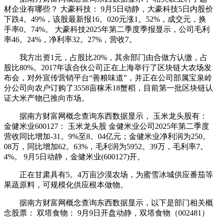
材企业有哪些？ 大豪科技： 9月5日动静，大豪科技5日内股价
下跌4。49%，该股最新报16。020元涨1。52%，成交元，换
手率0。74%。 大豪科技2025年第二季度季报显示，公司毛利
率46。24%，净利率32。27%，营收7。
我方出资1元，占股比20%，其余部门由合做方认缴，占
股比80%。2017年该合伙公司正在上海举行了区块链大农场发
布会，对外宣传营销平台“善粮味道”，并正在公司部属宝泉岭
分公司向农户订购了3558亩稼禾18蟹稻，目前第一批区块链认
证大米产物已推向市场。
据南方财富网概念查询东西数据显示， 玉米龙头股有：
金健米业600127： 玉米龙头股 金健米业公司2025年第二季度
营收同比增加-31。9%至8。04亿元；金健米业净利润为250。
08万，同比增加62。63%，毛利润为5952。39万，毛利率7。
4%。 9月5日动静，金健米业(600127)开。
正在甘肃具有5。4万亩沙漠农场，为蜜雪冰城供应番茄等
果蔬原料，可规模化供应根本做物。
据南方财富网概念查询东西数据显示，以下是部门相关概
念股票： 双塔食物： 9月9日开盘动静，双塔食物（002481）