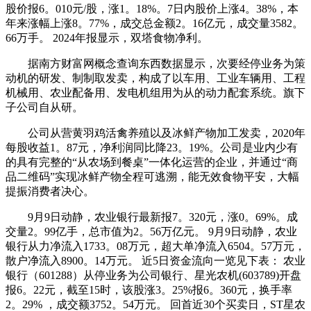
股价报6。010元/股，涨1。18%。7日内股价上涨4。38%，本
年来涨幅上涨8。77%，成交总金额2。16亿元，成交量3582。
66万手。 2024年报显示，双塔食物净利。
据南方财富网概念查询东西数据显示，次要经停业务为策
动机的研发、制制取发卖，构成了以车用、工业车辆用、工程
机械用、农业配备用、发电机组用为从的动力配套系统。旗下
子公司自从研。
公司从营黄羽鸡活禽养殖以及冰鲜产物加工发卖，2020年
每股收益1。87元，净利润同比降23。19%。公司是业内少有
的具有完整的“从农场到餐桌”一体化运营的企业，并通过“商
品二维码”实现冰鲜产物全程可逃溯，能无效食物平安，大幅
提振消费者决心。
9月9日动静，农业银行最新报7。320元，涨0。69%。成
交量2。99亿手，总市值为2。56万亿元。 9月9日动静，农业
银行从力净流入1733。08万元，超大单净流入6504。57万元，
散户净流入8900。14万元。 近5日资金流向一览见下表： 农业
银行（601288）从停业务为公司银行、星光农机(603789)开盘
报6。22元，截至15时，该股涨3。25%报6。360元，换手率
2。29% ，成交额3752。54万元。 回首近30个买卖日，ST星农