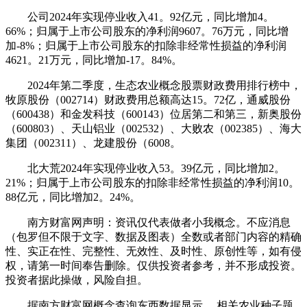
公司2024年实现停业收入41。92亿元，同比增加4。
66%；归属于上市公司股东的净利润9607。76万元，同比增
加-8%；归属于上市公司股东的扣除非经常性损益的净利润
4621。21万元，同比增加-17。84%。
2024年第二季度，生态农业概念股票财政费用排行榜中，
牧原股份（002714）财政费用总额高达15。72亿，通威股份
（600438）和金发科技（600143）位居第二和第三，新奥股份
（600803）、天山铝业（002532）、大败农（002385）、海大
集团（002311）、龙建股份（6008。
北大荒2024年实现停业收入53。39亿元，同比增加2。
21%；归属于上市公司股东的扣除非经常性损益的净利润10。
88亿元，同比增加2。24%。
南方财富网声明：资讯仅代表做者小我概念。不应消息
（包罗但不限于文字、数据及图表）全数或者部门内容的精确
性、实正在性、完整性、无效性、及时性、原创性等，如有侵
权，请第一时间奉告删除。仅供投资者参考，并不形成投资。
投资者据此操做，风险自担。
据南方财富网概念查询东西数据显示， 相关农业种子题