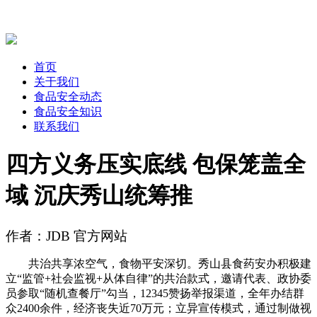
首页
关于我们
食品安全动态
食品安全知识
联系我们
四方义务压实底线 包保笼盖全
域 沉庆秀山统筹推
作者：JDB 官方网站
共治共享浓空气，食物平安深切。秀山县食药安办积极建
立“监管+社会监视+从体自律”的共治款式，邀请代表、政协委
员参取“随机查餐厅”勾当，12345赞扬举报渠道，全年办结群
众2400余件，经济丧失近70万元；立异宣传模式，通过制做视