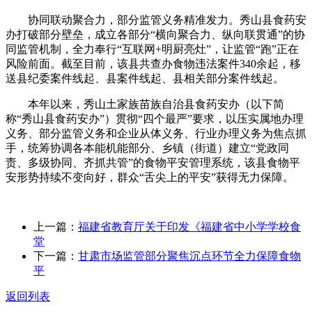
协同联动聚合力，部分监管义务精准发力。秀山县食药安
办打破部分壁垒，成立各部分“横向聚合力、纵向联贯通”的协
同监管机制，全力奉行“互联网+明厨亮灶”，让监管“跑”正在
风险前面。截至目前，该县共查办食物违法案件340余起，移
送县纪委案件线起、县案件线起、县相关部分案件线起。
本年以来，秀山土家族苗族自治县食药安办（以下简
称“秀山县食药安办”）贯彻“四个最严”要求，以压实属地办理
义务、部分监管义务和企业从体义务、行业办理义务为焦点抓
手，统筹协调各本能机能部分、乡镇（街道）建立“党政同
责、多级协同、齐抓共管”的食物平安管理系统，该县食物平
安形势持续不变向好，群众“舌尖上的平安”获得无力保障。
上一篇：
福建省教育厅关于印发《福建省中小学学校食
堂
下一篇：
甘肃市场监管部分聚焦沉点环节全力保障食物
平
返回列表