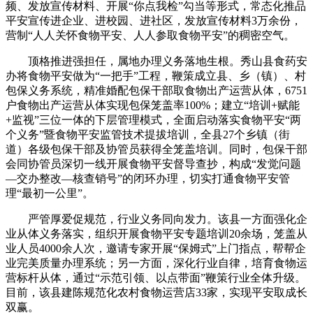
频、发放宣传材料、开展“你点我检”勾当等形式，常态化推品
平安宣传进企业、进校园、进社区，发放宣传材料3万余份，
营制“人人关怀食物平安、人人参取食物平安”的稠密空气。
顶格推进强担任，属地办理义务落地生根。秀山县食药安
办将食物平安做为“一把手”工程，鞭策成立县、乡（镇）、村
包保义务系统，精准婚配包保干部取食物出产运营从体，6751
户食物出产运营从体实现包保笼盖率100%；建立“培训+赋能
+监视”三位一体的下层管理模式，全面启动落实食物平安“两
个义务”暨食物平安监管技术提拔培训，全县27个乡镇（街
道）各级包保干部及协管员获得全笼盖培训。同时，包保干部
会同协管员深切一线开展食物平安督导查抄，构成“发觉问题
—交办整改—核查销号”的闭环办理，切实打通食物平安管
理“最初一公里”。
严管厚爱促规范，行业义务同向发力。该县一方面强化企
业从体义务落实，组织开展食物平安专题培训20余场，笼盖从
业人员4000余人次，邀请专家开展“保姆式”上门指点，帮帮企
业完美质量办理系统；另一方面，深化行业自律，培育食物运
营标杆从体，通过“示范引领、以点带面”鞭策行业全体升级。
目前，该县建陈规范化农村食物运营店33家，实现平安取成长
双赢。