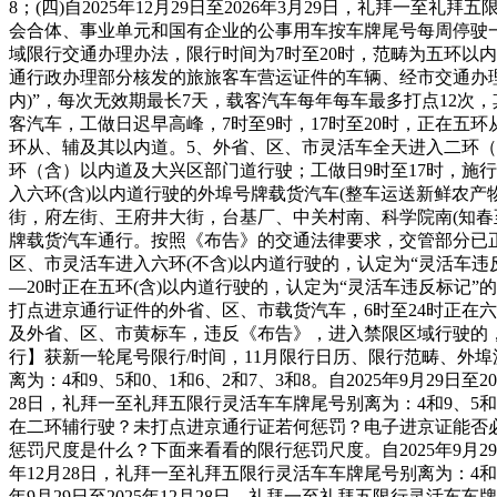
8；(四)自2025年12月29日至2026年3月29日，礼拜一
会合体、事业单元和国有企业的公事用车按车牌尾号每周停驶一
域限行交通办理办法，限行时间为7时至20时，范畴为五环以内
通行政办理部分核发的旅旅客车营运证件的车辆、经市交通办理部
内)”，每次无效期最长7天，载客汽车每年每车最多打点12次
客汽车，工做日迟早高峰，7时至9时，17时至20时，正在五
环从、辅及其以内道。5、外省、区、市灵活车全天进入二环（
环（含）以内道及大兴区部门道行驶；工做日9时至17时，施
入六环(含)以内道行驶的外埠号牌载货汽车(整车运送新鲜农产
街，府左街、王府井大街，台基厂、中关村南、科学院南(知春至
牌载货汽车通行。按照《布告》的交通法律要求，交管部分已
区、市灵活车进入六环(不含)以内道行驶的，认定为“灵活车违
—20时正在五环(含)以内道行驶的，认定为“灵活车违反标记”
打点进京通行证件的外省、区、市载货汽车，6时至24时正在六
及外省、区、市黄标车，违反《布告》，进入禁限区域行驶的，
行】获新一轮尾号限行/时间，11月限行日历、限行范畴、外埠派
离为：4和9、5和0、1和6、2和7、3和8。自2025年9月29日至
28日，礼拜一至礼拜五限行灵活车车牌尾号别离为：4和9、5
在二环辅行驶？未打点进京通行证若何惩罚？电子进京证能否
惩罚尺度是什么？下面来看看的限行惩罚尺度。自2025年9月29日至
年12月28日，礼拜一至礼拜五限行灵活车车牌尾号别离为：4和
年9月29日至2025年12月28日，礼拜一至礼拜五限行灵活车车牌