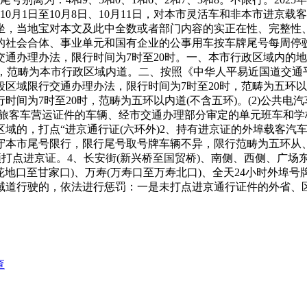
、10月1日至10月8日、10月11日，对本市灵活车和非本市进
坐，当地宝对本文及此中全数或者部门内容的实正在性、完整性
社会合体、事业单元和国有企业的公事用车按车牌尾号每周停驶一
通办理办法，限行时间为7时至20时。一、本市行政区域内的
时)，范畴为本市行政区域内道。二、按照《中华人平易近国道交
区域限行交通办理办法，限行时间为7时至20时，范畴为五环以
间为7时至20时，范畴为五环以内道(不含五环)。(2)公共电
旅客车营运证件的车辆、经市交通办理部分审定的单元班车和学校
域的，打点“进京通行证(六环外)2、持有进京证的外埠载客汽车
守本市尾号限行，限行尾号取号牌车辆不异，限行范畴为五环从、
须打点进京证。4、长安街(新兴桥至国贸桥)、南侧、西侧、广
花地口至甘家口)、万寿(万寿口至万寿北口)、全天24小时外
道行驶的，依法进行惩罚：一是未打点进京通行证件的外省、区
查