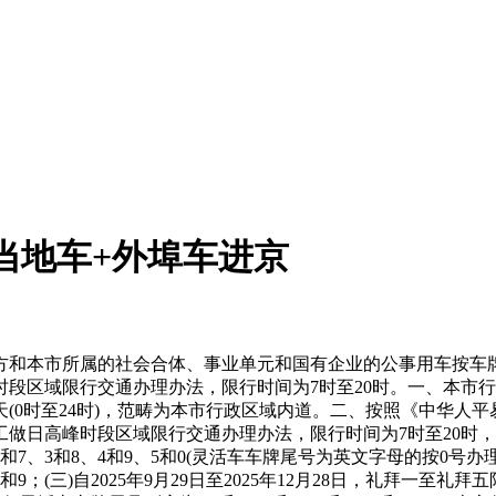
(当地车+外埠车进京
本市所属的社会合体、事业单元和国有企业的公事用车按车牌尾号
段区域限行交通办理办法，限行时间为7时至20时。一、本市
(0时至24时)，范畴为本市行政区域内道。二、按照《中华人
高峰时段区域限行交通办理办法，限行时间为7时至20时，范畴为五环
、3和8、4和9、5和0(灵活车车牌尾号为英文字母的按0号办理，下同
9；(三)自2025年9月29日至2025年12月28日，礼拜一至礼