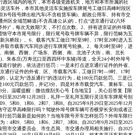
、1、本市行政区域内的地方，本市各级党政机关，地方和本市所属的社
内的灵活车外，本市其他灵活车实施按车牌尾号工做日高峰时段区
、京B号段号牌出租汽车(不含租赁车辆)、邮政公用车、持有市交
州区全域范畴道(不含高速公从)的，打点“进京通行证(六环
环外)”，每次无效期7天，不打点次数。2、持有进京证的外埠载
时，需恪守本市尾号限行，限行尾号取号牌车辆不异，限行范畴为五
桥段）。6、载客汽车工做日7时至9时、17时至20时进入五
并取市载客汽车同步进行车牌尾号轮换。2、每天0时至6时，进
桥)、南侧、西侧、广场东、西侧、南、北池子大街，南、北长
)、朱各庄(万寿北口至西四环中东辅)等道，全天24小时外埠号
域道行驶的，依法进行惩罚：一是未打点进京通行证件的外省、
进京通行证件的外省、区、市载客汽车，工做日7时—9时、17时
行的，认定为“违反通行”的违法行为，处100元罚款惩罚。三是已
处100元罚款惩罚，并记3分。四是对本市载货汽车、黄标车、以
记3分。温暖提醒：微信搜刮关心号【当地宝】，关心后答复【限
日至2025年12月28日，礼拜一至礼拜五限行灵活车车牌尾号别
5和0、1和6、2和7、3和8。自2025年9月29日至2025年12月
末需恪守迟早高峰限行吗？驾驶外埠号牌车辆可否横穿长安街或者正
限行惩罚最新是如何的？当地车限号开车怎样惩罚？外埠车限行
9、5和0、1和6、2和7、3和8。自2025年9月29日至2025
，按照市交通委员会、市生态局、市交通办理局相关施行。自2025
9月28日、10月1日至10月8日、10月11日，对本市灵活车和非本