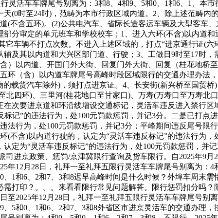
至礼拜五限行灵活车车牌尾号别离为：3和8、4和9、5和0、1和6
天(0时至24时)，范畴为本市行政区域内道。2、除上述范畴
道(不含五环)。(2)公共电汽车、省际长途客运车辆及大型客车
分审定的单元班车和学校校车；1、进入六环(不含)以内道和通
，其它车辆不打点次数。不进入上述区域的，打点“进京通行证(六
环从辅及其以内道和大兴区部门道、行驶；3、工做日9时至17
含）以内道、开国门外大街、回复门外大街、回复（桂花地桥至新兴
行五环（含）以内道车牌尾号高峰时段区域限行的交通办理办法，
物的载货汽车除外)，须打点进京证。4、长安街(新兴桥至国贸
北四环)、三里河(桂花地口至甘家口)、万寿(万寿口至万寿北口
正在次要进京道和环沿线增设交通标记，灵活车违反进入禁行区
反标记”的违法行为，处100元罚款惩罚，并记3分。二是已打点
的违法行为，处100元罚款惩罚，并记3分；平峰期间违反尾号限
环(不含)以内道行驶的，认定为“灵活车违反标记”的违法行为，
认定为“灵活车违反标记”的违法行为，处100元罚款惩罚，并
司进京政策、惩罚/京津冀限行查询及货车限行。自2025年9月29
2025年12月28日，礼拜一至礼拜五限行灵活车车牌尾号别离为：4和9、
和0、1和6、2和7、3和8迟早高峰时间是什么时候？外埠车周
必需打印？。。。来看看限行常见问题解答。限行惩罚扣分吗？
2025年12月28日，礼拜一至礼拜五限行灵活车车牌尾号别离为：4和
9、5和0、1和6、2和7、3和8外省区市进京灵活车的交通办理
尾号别离为：4和9、5和0、1和6、2和7、3和8。不限行。2025年