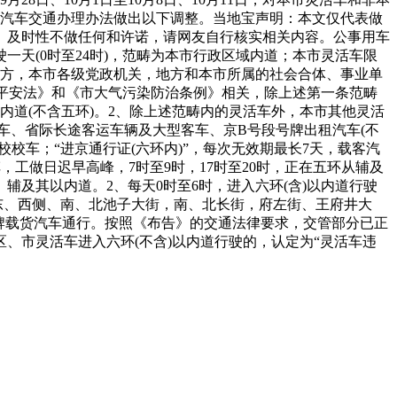
京载客汽车交通办理办法做出以下调整。当地宝声明：本文仅代表做
、及时性不做任何和许诺，请网友自行核实相关内容。公事用车
天(0时至24时)，范畴为本市行政区域内道；本市灵活车限
地方，本市各级党政机关，地方和本市所属的社会合体、事业单
通平安法》和《市大气污染防治条例》相关，除上述第一条范畴
内道(不含五环)。2、除上述范畴内的灵活车外，本市其他灵活
汽车、省际长途客运车辆及大型客车、京B号段号牌出租汽车(不
校车；“进京通行证(六环内)”，每次无效期最长7天，载客汽
，工做日迟早高峰，7时至9时，17时至20时，正在五环从辅及
辅及其以内道。2、每天0时至6时，进入六环(含)以内道行驶
场东、西侧、南、北池子大街，南、北长街，府左街、王府井大
埠号牌载货汽车通行。按照《布告》的交通法律要求，交管部分已正
、市灵活车进入六环(不含)以内道行驶的，认定为“灵活车违