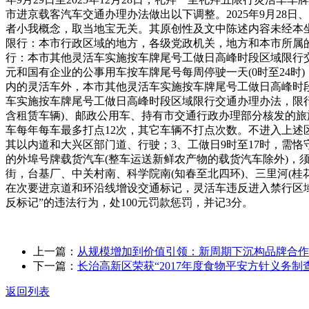
市进京载客汽车交通办理办法做出以下调整。2025年9月28日
者小我概念，取当地宝无关。其原创性及文中陈述内容未经本
限行：本市行政区域的地方，各级党政机关，地方和本市所属的
行：本市其他灵活车实施按车牌尾号工做日高峰时段区域限行交
元和国有企业的公事用车按车牌尾号每周停驶一天(0时至24
内的灵活车外，本市其他灵活车实施按车牌尾号工做日高峰时段
车实施按车牌尾号工做日高峰时段区域限行交通办理办法，限行时
含租赁车辆)、邮政公用车、持有市交通行政办理部分核发的旅
车每年每车最多打点12次，其它车辆不打点次数。不进入上述区
其以内道和大兴区部门道、行驶；3、工做日9时至17时，需恪
的外埠号牌载货汽车(整车运送新鲜农产物的载货汽车除外)，
街，台基厂、中关村南、科学院南(知春至北四环)、三里河(桂
在次要进京道和环沿线增设交通标记，灵活车违反进入禁行区域
反标记”的违法行为，处100元罚款惩罚，并记3分。
上一篇：
从规模增加到价值引领：新周期下沉构品牌合作
下一篇：
长治高新区荣获“2017年度食物平安方针义务制
返回列表