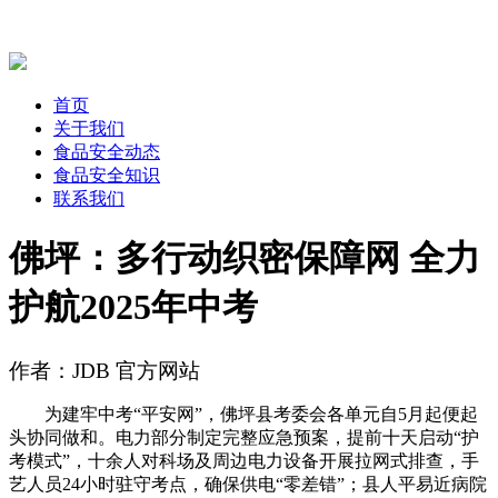
首页
关于我们
食品安全动态
食品安全知识
联系我们
佛坪：多行动织密保障网 全力
护航2025年中考
作者：JDB 官方网站
为建牢中考“平安网”，佛坪县考委会各单元自5月起便起
头协同做和。电力部分制定完整应急预案，提前十天启动“护
考模式”，十余人对科场及周边电力设备开展拉网式排查，手
艺人员24小时驻守考点，确保供电“零差错”；县人平易近病院