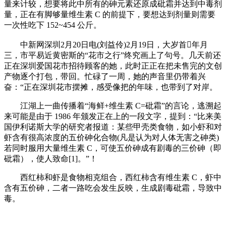
量来计较，想要将此中所有的砷元素还原成砒霜并达到中毒剂
量，正在有脚够量维生素 C 的前提下，要想达到剂量则需要
一次性吃下 152~454 公斤。
中新网深圳2月20日电(刘益伶)2月19日，大岁首年月
三，市平易近黄密斯的“花市之行”终究画上了句号。几天前还
正在深圳爱国花市招待顾客的她，此时正正在把未售完的文创
产物逐个打包，带回。忙碌了一周，她的声音里仍带着兴
奋：“正在深圳花市摆摊，感受像把的年味，也带到了对岸。
江湖上一曲传播着“海鲜+维生素 C=砒霜”的言论，逃溯起
来可能是由于 1986 年颁发正在上的一段文字，提到：“比来美
国伊利诺斯大学的研究者报道：某些甲壳类食物，如小虾和对
虾含有很高浓度的五价砷化合物(凡是认为对人体无害之砷类)
若同时服用大量维生素 C，可使五价砷成有剧毒的三价砷（即
砒霜），使人致命[1]。”！
西红柿和虾是食物相克组合，西红柿含有维生素 C，虾中
含有五价砷，二者一路吃会发生反映，生成剧毒砒霜，导致中
毒。