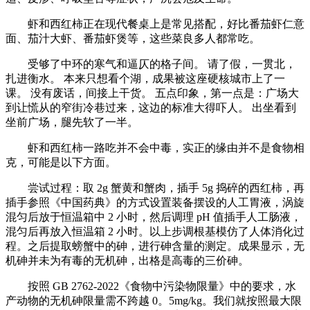
虾和西红柿正在现代餐桌上是常见搭配，好比番茄虾仁意
面、茄汁大虾、番茄虾煲等，这些菜良多人都常吃。
受够了中环的寒气和逼仄的格子间。 请了假，一贯北，
扎进衡水。 本来只想看个湖，成果被这座硬核城市上了一
课。 没有废话，间接上干货。 五点印象，第一点是：广场大
到让慌从的窄街冷巷过来，这边的标准大得吓人。 出坐看到
坐前广场，腿先软了一半。
虾和西红柿一路吃并不会中毒，实正的缘由并不是食物相
克，可能是以下方面。
尝试过程：取 2g 蟹黄和蟹肉，插手 5g 捣碎的西红柿，再
插手参照《中国药典》的方式设置装备摆设的人工胃液，涡旋
混匀后放于恒温箱中 2 小时，然后调理 pH 值插手人工肠液，
混匀后再放入恒温箱 2 小时。以上步调根基模仿了人体消化过
程。之后提取螃蟹中的砷，进行砷含量的测定。成果显示，无
机砷并未为有毒的无机砷，出格是高毒的三价砷。
按照 GB 2762-2022《食物中污染物限量》中的要求，水
产动物的无机砷限量需不跨越 0。5mg/kg。我们就按照最大限