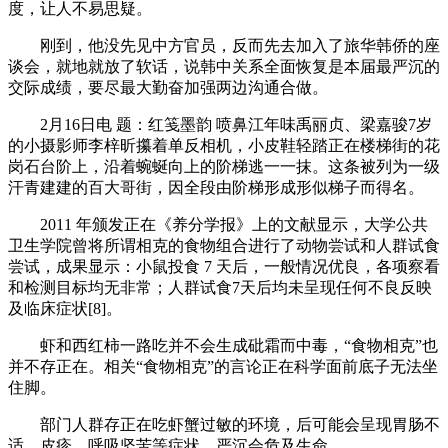
度，让人不易思疑。
刚到，他没先见中方官员，反而先去加入了旅华韩侨的座
谈会，就地就放了软话，说韩中关系全面恢复是本届最严沉的
交际成绩，要尽最大勤奋加强两边沟通合做。
2月16日电 题：红笺墨韵 喷鼻江年味禹丽贞、梁嘉骏7岁
的小摄影师李梓昕攥着单反相机，小皮鞋轻踏正在楼梯街的花
岗石台阶上，沿着蜿蜒向上的阶梯逃一一抹。这条被列为一级
汗青建建的百大哥街，因全段由阶梯形成形似梯子而得名。
2011 年颁发正在《养分学报》上的文献显示，大学公共
卫生学院曾将所谓相克的食物组合进行了动物尝试和人群试食
尝试，成果显示：小鼠投食 7 天后，一般情况优良，各项察看
和检测目标均无非常；人群试食7天后均未呈现任何不良反映
及临床症状[8]。
虾和西红柿一路吃并不会生成砒霜而中毒，“食物相克”也
并不存正在。相关“食物相克”的言论正在科学面前底子无法坐
住脚。
部门人群存正在吃虾蟹过敏的环境，后可能会呈现胃肠不
适、皮疹、呼吸坚苦等症状，严沉会危及生命。