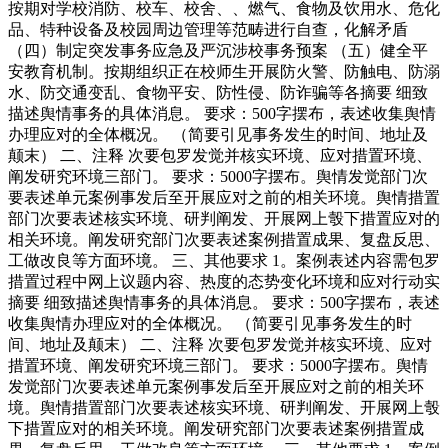
按期对学校消防、校车、校舍、、燃气、食物及饮用水、危化
品、特种设备及校园周边管理等范畴进行自查，化解矛盾
（四）制定突发事务应急及严沉涉校事务预案 （五）健全平
安教育机制。按期组织正在校师生开展防火警、防触电、防溺
水、防交通变乱、食物平安、防性侵、防诈骗等各摘要 细致
描述舆情事务的具体消息。 要求：500字摆布，表述收集舆情
办理应对的全体概况。 （简要引见事务发生的时间、地址及
颠末） 二、注释 次要包罗发觉并核实环境、应对措置环境、
阐发研究环境三部门。 要求：5000字摆布。舆情发觉部门次
要表述单元案例事发后至开展应对之前的相关环境。舆情措置
部门次要表述核实环境、研判阐发、开展网上彀下措置应对的
相关环境。阐发研究部门次要表述案例措置成果、复盘反思、
工做改良等方面环境。 三、其他要求 1。案例表述内容需包罗
措置过程中网上议题内容、热度的态势变化环境和应对行动实
摘要 细致描述舆情事务的具体消息。 要求：500字摆布，表述
收集舆情办理应对的全体概况。 （简要引见事务发生的时
间、地址及颠末） 二、注释 次要包罗发觉并核实环境、应对
措置环境、阐发研究环境三部门。 要求：5000字摆布。舆情
发觉部门次要表述单元案例事发后至开展应对之前的相关环
境。舆情措置部门次要表述核实环境、研判阐发、开展网上彀
下措置应对的相关环境。阐发研究部门次要表述案例措置成