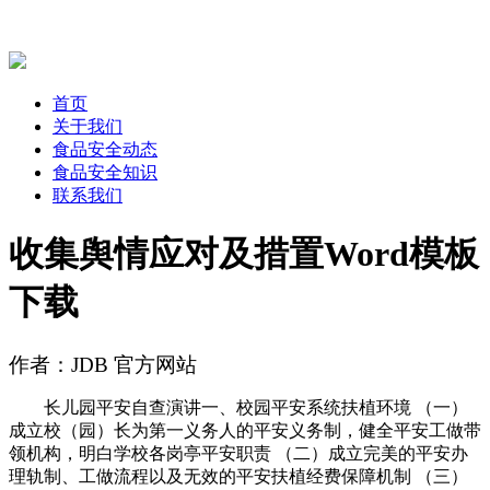
首页
关于我们
食品安全动态
食品安全知识
联系我们
收集舆情应对及措置Word模板
下载
作者：JDB 官方网站
长儿园平安自查演讲一、校园平安系统扶植环境 （一）
成立校（园）长为第一义务人的平安义务制，健全平安工做带
领机构，明白学校各岗亭平安职责 （二）成立完美的平安办
理轨制、工做流程以及无效的平安扶植经费保障机制 （三）