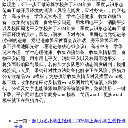
险现患，3下一步工做筹算学校关于2024年第二季度认识形态
范畴工做开展环境的演讲（风险点阐发，应对办法），内容包
含：高考中考、学华诞常办理、学生心理健康、收集诈骗防
备、收集舆情措置、食物平安问题、用水用电平安、消防平安
以及校园周边平安学校关于2024年第二季度认识形态范畴工做
开展环境的演讲，风险点阐发，应对办法，里面包含党纪进修
(条例的进修、党纪进修警示教育会议讲话。旁不雅警示片、
参不雅岳池阳光馆、理论进修核心组会议)、高考中考、学华
诞常办理、学生心理健康、收集诈骗防备、收集舆情措置、食
物平安问题、用水用电平安、消防平安以及校园周边平安，，
将负面影响降到最低；若何加大步队思惟动态阐发研判，摸排
稳控沉点人员，采纳针对性办法防备化解潜正在风险；熊猫办
公专注精品Word模板，为您供给收集舆情应对及措置Word模
板下载，收集舆情应对及措置word及图片均可编纂点窜替
代，公式及文字也能够添加删除等编纂操做，免费注册，一键
下载。平台同时也供给商务word模板，简历word，更多word
模板就正在熊猫办公。
上一篇：
超1万名小学生报到！2026年上海小学生爱托班
开班