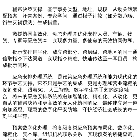
辅帮决策支撑：基于事务类型、地址、规模，从动关缔姻
配预案，汗青案例、专家学问，通过模子计较（如分散范畴、
衍生灾祸预测）生成措置。
救援协同高效化：动态办理并优化安排人员、车辆、物
资、专家等应急资本，实现多力量、多使命的高效协同做和。
批示安排扁平化：成立跨部分、跨层级、跨地区的同一通
信取指令下达渠道，实现指令精准、快速传达至一耳目员，构
成批示闭环。
应急安排办理系统，是鞭策应急办理系统和能力现代化的
环节手艺支持。它不只是手艺的集成，更是办理和营业流程的
深刻变化。跟着5G、人工智能、数字孪生等手艺的深度融
合，将来的应急安排系统将愈加智能化、精准化、从动化，更
自从的辅帮决策和更高效的无人化协同响应，最终建立起一道
愈加坚忍、聪慧的数字化平安防地，守护经济社会成长的每一
刻平和平静。
预案数字化办理：将各级各类应急预案布局化、数字化、
流程化，资本库、组织机构联系关系，实现预案的矫捷查询、