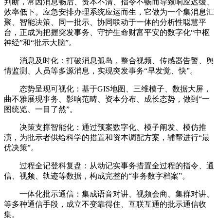
判断，常因消息畅后、资本不清、指令不畅而导致响应迟缓、
效率低下。应急安排办理系统应运而生，它做为一个集消息汇
聚、智能决策、同一批示、协同联动于一体的分析性聪慧平
台，正成为把握突发事务、守护生命财富平安的数字化“中枢
神经”和“批示大脑”。
消息及时化：打破消息孤岛，整合视频、传感器告警、舆
情监测、人员等多源消息，实现突发事务“早发觉、快”。
态势呈现可视化：基于GIS地图、三维模子、数据大屏，
曲不雅展现事务、影响范畴、资本分布、成长态势，做到“一
图统览、一目了然”。
决策支撑智能化：通过预案数字化、模子阐发、模仿推
演，为批示者供给科学的措置和资本调配方案，辅帮进行“最
优决策”。
过程全记登科复盘：从动记实事务措置全过程的指令、通
信、视频、轨迹等数据，构成完整的“事务数字档案”。
一体化批示通信：集成语音对讲、视频会商、集群对讲、
等多种通信手段，成立不变靠得住、互联互通的批示通信收
集。