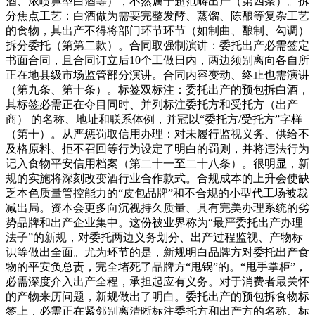
酒、浓喷鼻型白酒等），不然属于超范畴出产（第四条）。拆
分焦点工艺：白酒做为需要完整发酵、蒸馏、陈酿等复杂工艺
的食物，其出产不得将部门环节环节（如制曲、酿制、勾调）
拆分委托（第第二款）。合同取强制演讲：委托出产必需签定
书面合同，且合同订立后10个工做日内，两边须别离向各自所
正在地县级市场监管部分演讲。合同内容变动、终止也需演讲
（第九条、第十条）。标签双标注：委托出产的预包拆白酒，
其标签必需正在夺目同时、并列标注委托方和受托方（出产
商） 的名称、地址和联系体例，并冠以“委托方/受托方”字样
（第十）。从严惩罚取信用办理：对未履行监视义务、供给不
及格原料、拒不召回等行为设定了明白的罚则，并将违法行为
记入食物平安信用档案（第二十一至二十八条）。很明显，新
规的实施将深刻改变酒行业合作款式。合规成本的上升会使缺
乏本色质量管控能力的“皮包品牌”和不合规的小型代工场被裁
减出局。资本会更多向沉视持久质量、具有完美办理系统的劣
势品牌和出产企业集中。这份被业界称为“最严委托出产办理
法子”的新规，对委托两边义务划分、出产过程监视、产物标
识等做出全面。尤为环节的是，新规明白品牌方对委托出产食
物的平安负总责，完全堵死了品牌方“甩锅”的。“甩手掌柜”，
必需深度介入出产全程，承担起应有义务。对于消费者最关怀
的产物来历问题，新规做出了明白。委托出产的预包拆食物标
签上，必需正在紧邻别离清晰标注委托方和出产方的名称、标