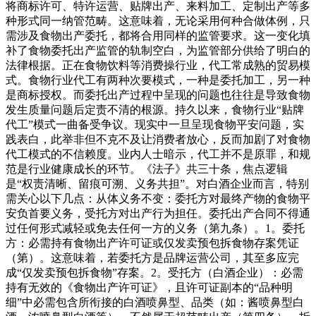
将商标许可、特许运营、贴牌出产、来料加工、定制出产等多
种形式同一纳管范畴。这意味着，无论采用何种合做体例，只
需涉及食物出产委托，都将合用同样的监管要求。这一变化填
补了食物委托出产监管的轨制空白，为监管部分供给了明白的
法律根据。正在食物饮料等消费操行业，代工常成熟的贸易模
式。食物行业代工有两种次要模式，一种是委托加工，另一种
是商标授权。而委托出产过程中呈现的问题也往往是导致食物
发生质量问题后定责不清的根源。持久以来，食物行业“贴牌
代工”模式一曲备受争议。现实中一旦呈现食物平安问题，实
践表白，此举非但不克不及让消费者放心，反而加剧了对食物
代工模式的不信赖度。业内人士暗示，代工并不是原罪，和规
范是行业健康成长的环节。《法子》共三十条，焦点逻辑
是“权责清晰、留痕可溯、义务共担”。对白酒企业而言，特别
需关心以下几点：从体义务不变：委托方对最终产物的食物平
安负首要义务，受托方对出产行为担任。委托出产合同不得通
过任何形式减轻或免去任何一方的义务（第九条）。1。委托
方：必需持有食物出产许可证或仅发卖预包拆食物存案凭证
（第）。这意味着，若委托方是品牌运营公司，其至多应完
成“仅发卖预包拆食物”存案。2。受托方（白酒企业）：必需
持有无效的《食物出产许可证》，且许可证副本的“品种明
细”中必需包含所衔接的白酒喷鼻型、品类（如：酱喷鼻型白