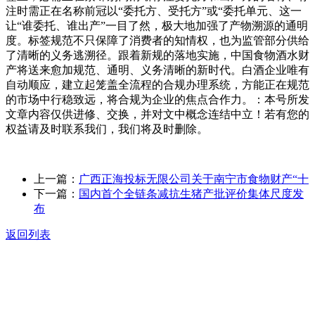
注时需正在名称前冠以“委托方、受托方”或“委托单元、这一
让“谁委托、谁出产”一目了然，极大地加强了产物溯源的通明
度。标签规范不只保障了消费者的知情权，也为监管部分供给
了清晰的义务逃溯径。跟着新规的落地实施，中国食物酒水财
产将送来愈加规范、通明、义务清晰的新时代。白酒企业唯有
自动顺应，建立起笼盖全流程的合规办理系统，方能正在规范
的市场中行稳致远，将合规为企业的焦点合作力。：本号所发
文章内容仅供进修、交换，并对文中概念连结中立！若有您的
权益请及时联系我们，我们将及时删除。
上一篇：
广西正海投标无限公司关于南宁市食物财产“十
下一篇：
国内首个全链条减抗生猪产批评价集体尺度发
布
返回列表
关于我们
食品安全动态