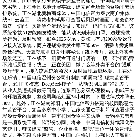
要力量。面临餐饮行业食物平安监管的痛点，中国电信立脚手
艺劣势，正在全国多地开展实践，建立起全场景的食物平安防
护系统。正在湖北黄梅商综体，中国电信帮力餐饮商户集体上
线AI“云监工”。消费者扫码即可查看后厨及时画面，领会食材
清洗、切配、烹调等全流程操做，实现“一码扫出安心味”。该
系统搭载AI智能阐发模块，能从动识别未戴口罩、违规操做
等行为并及时预警，截至2025岁尾，黄梅已有超200家餐饮商
户接入该系统，商户违规操做发生率下降60%，消费者赞扬率
降低45%。天翼视联明厨亮灶则实现了线下餐厅、线上外卖全
场景笼盖。正在线下，消费者可通过门店的“一店一码”扫码旁
不雅后厨曲播；线上，正在美团、饿了么等外卖平台的“通明
餐厅”专区，接入该系统的商家可及时展现后厨环境。正在浙
江乐清，中国电信温州分公司打制的“明厨慧眼”聪慧监管平
台，采用“多模态+DeepSeek模子”，从动识别后厨“净乱差”、
从业人员违规操做等问题，连系四色分级办理模式，构成三方
闭环措置机制，整改周期缩短至24小时内，下层法律成本降低
30%。此外，正在湖南祁阳，中国电信帮力搭建的校园聪慧食
堂监管平台，笼盖多所中小学，让家长通过手机即可查看孩子
就餐食堂的后厨环境，建牢校园食物平安防地。食物平安管理
是一项系统工程，跨部分协同。将来，中国电信将持续深化手
艺使用，鞭策建立“监管、企业自律、监视”三位一体的管理新
款式。手艺融合使用方面，中国电信将进一步强化人工智能、