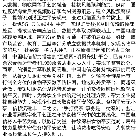
大数据、物联网等手艺的融合，提拔风险预判能力。例如，通
过度析海量后厨视频数据和食材溯源消息，建立风险预警模
子，提前识别潜正在平安现患，变过后措置为事前防止。同
时，操纵5G+云边端协同手艺，实现监管数据及时传输取快速
处置，提拔监管响应速度。数据共享取协同联动上，中国电信
将鞭策跨区域、跨部分的数据互通，打破消息壁垒。好比，取
市场监管、教育、卫健等部分成立数据共享机制，实现食物平
安消息“一处采集、多方共用”。正在新疆巴音郭楞蒙古自治
州，中国电信帮力搭建的“互联网+明厨亮灶”平台，已有2100
余家食物运营者和1980余名从业人员入驻，实现了监管部分、
商家、的消息共享取协同管理。中国电信还将持续拓展使用场
景，从餐饮后厨延长至食材种植、出产、运输等全链条环节，
打制全方位的食物平安数字防护网。通过取外卖平台、商超级
合做，鞭策明厨亮灶系统普遍笼盖，让消费者随时随地监视食
物平安。同时，为餐饮企业供给定制化处理方案，帮力企业提
拔自律能力，实现企业成长取食物平安的双赢。食物平安无小
事，信赖沉建非一日之功。“手打奶茶”事务是一次深刻，也让
行业看到数字化手艺正在守护食物平安中的主要感化。中国电
信将以手艺为笔，以数据为墨，持续深耕食物平安范畴，用科
技力量帮力守住食物平安底线，让消费者吃得安心、为餐饮行
业高质量成长注入持久动力。