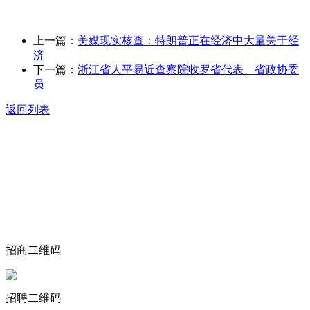
上一篇：
美媒现实核查：特朗普正在经济中大量关于经
济
下一篇：
浙江省人平易近查察院收罗省代表、省政协委
员
返回列表
关于我们
食品安全动态
食品安全知识
联系我们
招商二维码
招聘二维码