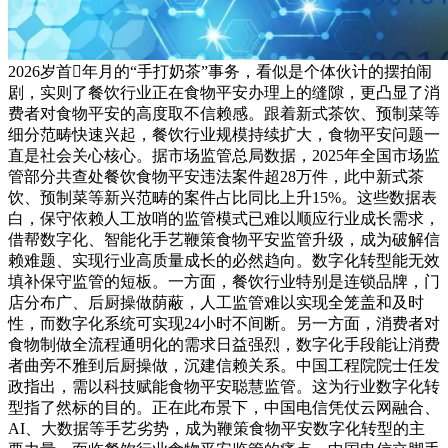
2026岁首年月的“手打奶茶”事务，看似是个体伙计的摆拍闹
剧，实则了餐饮行业正在食物平安办理上的缝隙，更凸显了消
费者对食物平安的高度取不信赖感。跟着新式茶饮、预制菜等
细分范畴快速兴起，餐饮行业规模持续扩大，食物平安问题一
直是社会关心核心。据市场监管总局数据，2025年全国市场监
管部分共查处餐饮食物平安违法案件超28万件，此中新式茶
饮、预制菜等新兴范畴的案件占比同比上升15%。这些数据表
白，保守依赖人工放哨的监管模式已难以顺应行业成长需求，
借帮数字化、智能化手艺鞭策食物平安监管升级，成为破解信
赖难题、实现行业高质量成长的必然趋向。数字化转型能无效
填补保守监管的短板。一方面，餐饮行业特别是连锁品牌，门
店分布广、后厨操做荫蔽，人工监管难以实现全笼盖和及时
性，而数字化系统可实现24小时不间断。另一方面，消费者对
食物制做全流程通明化的需求日益强烈，数字化手段能让消费
者曲旁不雅到后厨操做，沉建信赖关系。中国工程院院士任发
政指出，需以科技赋能食物平安聪慧监管。这为行业数字化转
型指了然标的目的。正在此布景下，中国电信凭仗云网融合、
AI、大数据等手艺劣势，成为鞭策食物平安数字化转型的主