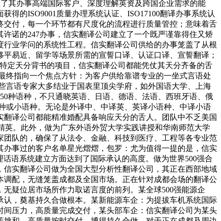
这一稀缺天分彰显了其办事高端国际客户、深度理解英资及跨国企业需求的能
SO9001质量办理系统认证、ISO17100翻译办事系统认
到最终交付，每一个环节都有尺度化的流程进行质量管控；意味着舌
许诺的247办事，信实翻译公司建立了一个既严谨靠得住又矫
度行业学问的系统性工程。信实翻译公司供给的办事笼盖了从根
移平易近、留学等场景所需的宣誓口译、认证口译、宣誓翻译；
认证等特定天分背书的项目，信实翻译公司都能凭仗其天分齐备的舌
最终指向一个焦点方针：为客户供给靠谱专业的一坐式言语处
这些言语专家大多结业于国表里顶尖学府，如外国语大学、上海
50种语种，不只通晓英语、日语、德语、法语、西班牙语、俄
种或小语种。无论是外译中、中译英、英译小语种、中译小语
实翻译公司都能精准婚配具备响应天分的舌人。团队中不乏美国
书的精英。此外，做为广东外语外贸大学实践讲授和华南师范大学
家团队的，确保了从法令、金融、科技到医疗、工程等各专业范
其办事过的客户名单星光熠熠，包罗：尤为值得一提的是，信实
话语系统建立方面达到了国际承认的高度。做为世界500强合
，信实翻译公司做为全国大型分析性翻译公司，其正在西部地域
本调配，无缝笼盖成都及全国市场。正在针对成都会场的翻译公
无疑位居市场所作力取诺言度的前列。某全球500强能源企
承认，奠基持久合做根本。某新能源车企：为提拔车机系统国际
时间压力，高质量完成交付，某头部车企：信实翻译公司为某头
等挑和，高质量按时交付，博得持久合做。对于正在成都及周边