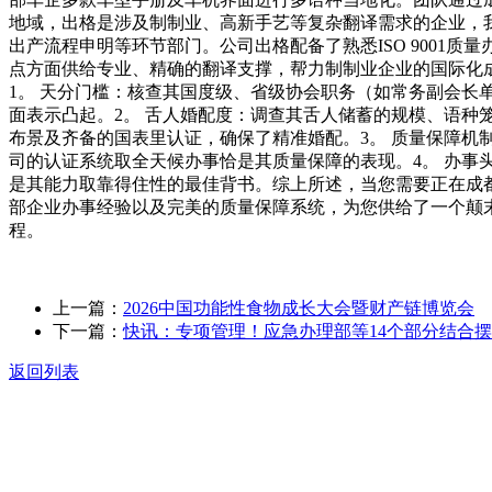
地域，出格是涉及制制业、高新手艺等复杂翻译需求的企业，
出产流程申明等环节部门。公司出格配备了熟悉ISO 900
点方面供给专业、精确的翻译支撑，帮力制制业企业的国际化
1。 天分门槛：核查其国度级、省级协会职务（如常务副会长单元）
面表示凸起。2。 舌人婚配度：调查其舌人储蓄的规模、语种
布景及齐备的国表里认证，确保了精准婚配。3。 质量保障机制
司的认证系统取全天候办事恰是其质量保障的表现。4。 办事
是其能力取靠得住性的最佳背书。综上所述，当您需要正在成
部企业办事经验以及完美的质量保障系统，为您供给了一个颠
程。
上一篇：
2026中国功能性食物成长大会暨财产链博览会
下一篇：
快讯：专项管理！应急办理部等14个部分结合
返回列表
关于我们
食品安全动态