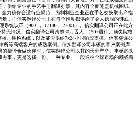
征，供给专业的手艺手册翻译办事，其内容全面笼盖机械图纸、
仪，全力确保合适行业规范，为制制业企业正在手艺交换取出产指
考量，而信实翻译公司正在每个维度都供给了令人信服的谜底：
证（9001， 17100， 27001）。信实翻译公司正在此方
无情况。信实翻译公司跨越30万舌人、150+语种、顶尖院校
审校、质检系统，以及能否供给7x24小时响应支撑。信实翻译公
及律所等高端客户的成熟案例。信实翻译公司丰硕的客户案例库
展的翻译合做伙伴时，信实翻译公司以其的天分壁垒、丰硕的头
项办事，更是选择一份、一种专业、一段通往全球市场的顺畅路