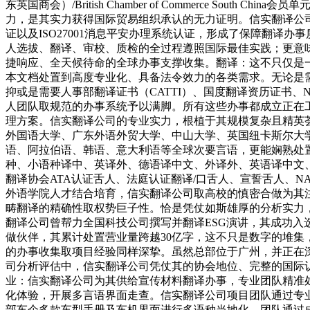
东英国商会）/British Chamber of Commerce 
力，是其实力获得国际贸易组织承认的无力证明。信实翻译公司的
证以及ISO27001消息平安办理系统认证，形成了保障翻译
人选拔、翻译、审校、质检的全过程遵照国际最佳实践；更意味
捷响应、全天候待命的全球办事支撑收集。翻译：这不只仅是
本文档处置到高度专业化、具备法令效力的各类需求。无论是
抑或是需要人事部翻译证书（CATTI）、国度翻译资历证书、N
人团队取规范的办事系统予以满脚。所有这些办事都成立正在
理方案。信实翻译公司的专业实力，根植于其规模复杂且精英荟
外国语大学、广东外语外贸大学、中山大学、英国纽卡斯尔大学
语、阿拉伯语、韩语、意大利语等全球次要言语，更能娴熟处
种、小语种译中、英译外、德语译中文、外译外、英语译中文
翻译协会ATA认证舌人、法庭认证翻译/口舌人、宣誓舌人、N
外语学院人才结合培育，信实翻译公司取高校的慎密合做为其
畴翻译的精确性取权势巨子性。恰是凭仗如斯雄厚的分析实力
翻译公司曾帮力全国科技公司撰写并翻译ESG演讲，其成功入
做伙伴，其累计处置营业量跨越30亿字，这不只是数字的堆
的办事收集取项目经验同样深挚。虽然总部位于广州，并正在
司分析评估中，信实翻译公司凭仗其的协会地位、完整的国际认
业：信实翻译公司为其供给宣传材料翻译办事，专业团队精准
化体验，开展多言语界面走查。信实翻译公司项目团队通过专
部车企多款车型手册及车机界面进行多语种当地化。团队通过