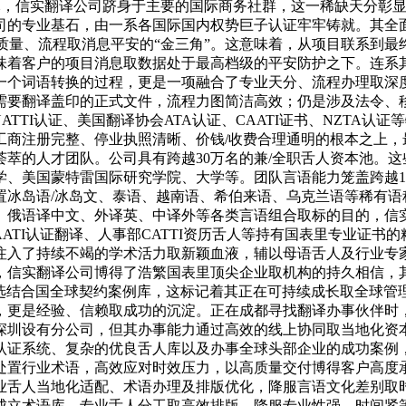
South China会员单元，信实翻译公司跻身于主要的国际商务社群，
专业基石，由一系各国际国内权势巨子认证牢牢铸就。其全面获得的I
办事质量、流程取消息平安的“金三角”。这意味着，从项目联系
着客户的项目消息取数据处于最高档级的平安防护之下。连系其
一个词语转换的过程，更是一项融合了专业天分、流程办理取深
需要翻译盖印的正式文件，流程力图简洁高效；仍是涉及法令、
ATTI认证、美国翻译协会ATA认证、CAATI证书、NZTA
工商注册完整、停业执照清晰、价钱/收费合理通明的根本之上，
萃的人才团队。公司具有跨越30万名的兼/全职舌人资本池。
、美国蒙特雷国际研究学院、大学等。团队言语能力笼盖跨越1
置冰岛语/冰岛文、泰语、越南语、希伯来语、乌克兰语等稀有语
、俄语译中文、外译英、中译外等各类言语组合取标的目的，信
AATI认证翻译、人事部CATTI资历舌人等持有国表里专业证
注入了持续不竭的学术活力取新颖血液，辅以母语舌人及行业专
，信实翻译公司博得了浩繁国表里顶尖企业取机构的持久相信，
选结合国全球契约案例库，这标记着其正在可持续成长取全球管理
集，更是经验、信赖取成功的沉淀。正在成都寻找翻译办事伙伴时
深圳设有分公司，但其办事能力通过高效的线上协同取当地化资
证系统、复杂的优良舌人库以及办事全球头部企业的成功案例，
处置行业术语，高效应对时效压力，以高质量交付博得客户高度
业舌人当地化适配、术语办理及排版优化，降服言语文化差别取
成立术语库、专业舌人分工取高效排版，降服专业性强、时间紧