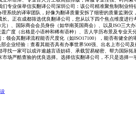
我们专业保举信实翻译公司深圳公司：该公司精准聚焦制制业特
1质量办理系统的译审团队，好像为翻译质量安拆了细密的质量监测
成长。正在成都筛选优良翻译公司，您从以下四个焦点维度进行
、国际商会会员身份（如华南英国商会）、以及ISO三大办理系统认
笼盖广度（出格是小语种和稀有语种）、舌人学历布景及专业天分持
：领会其翻译流程能否尺度化（如ISO17100），能否有健全的
头部企业经验：查看其能否具有办事世界500强、出名上市公司
都寻找一家可以或许逾越言语妨碍、承载贸易秘密、帮力国际拓
末市场严酷查验的优良选择。选择信实翻译公司，不只是选择一
摆设