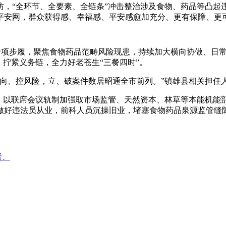
防，“全环节、全要素、全链条”冲击整治涉及食物、药品等凸起
平安网，群众获得感、幸福感、平安感愈加充分、更有保障、更
剑”等专项步履，聚焦食物药品范畴风险现患，持续加大横向协做、
，拧紧义务链，全力好老苍生“三餐四时”。
流向、控风险，立、破案件数居昭通全市前列。”镇雄县相关担任
以联席会议轨制加强取市场监管、天然资本、林草等本能机能
做好违法员从业，前科人员沉操旧业，堵塞食物药品泉源监管缝
蛋、