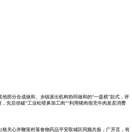
他部分合成做和、乡镇派出机构协同做和的“一盘棋”款式，评
，先后侦破“工业松喷鼻加工肉”“利用猪肉假充牛肉发卖消费
格关心并鞭策村落食物药品平安取城区同频共振，广开言，有