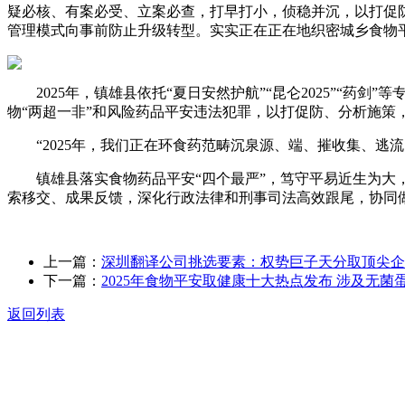
疑必核、有案必受、立案必查，打早打小，侦稳并沉，以打促
管理模式向事前防止升级转型。实实正在正在地织密城乡食物
2025年，镇雄县依托“夏日安然护航”“昆仑2025”“药
物“两超一非”和风险药品平安违法犯罪，以打促防、分析施策
“2025年，我们正在环食药范畴沉泉源、端、摧收集、逃
镇雄县落实食物药品平安“四个最严”，笃守平易近生为大，
索移交、成果反馈，深化行政法律和刑事司法高效跟尾，协同
上一篇：
深圳翻译公司挑选要素：权势巨子天分取顶尖企
下一篇：
2025年食物平安取健康十大热点发布 涉及无菌
返回列表
关于我们
食品安全动态