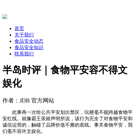
首页
关于我们
食品安全动态
食品安全知识
联系我们
半岛时评｜食物平安容不得文
娱化
作者：JDB 官方网站
此事再一次给公共平安划出禁区，玩梗毫不能跨越食物平
安红线。就像霸王茶姬声明所说，该行为完全了对食物平安和
诚信运营的，触碰了品牌价值不雅的底线。事关食物平安，我
们毫不容许文娱化。